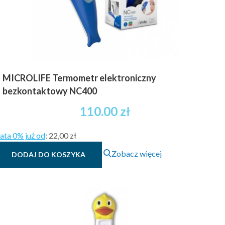
MICROLIFE Termometr elektroniczny
bezkontaktowy NC400
110.00
zł
ata 0% już od
:
22,00 zł
Zobacz więcej
DODAJ DO KOSZYKA