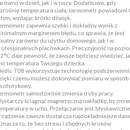
arówno w dzień, jak i w nocy. Dodatkowo, gdy
zrośnie temperatura ciała, termometr powiadomi 
 tym, wydając krótki dźwięk.
ermometr zapewnia szybki i dokładny wynik z
inimalnym marginesem błędu, co sprawia, że jest
dealny zarówno do użytku domowego, jak i w
rofesjonalnych placówkach. Precyzyjność na pozi
,2°C daje pewność, że zawsze będziesz wiedzieć, j
est temperatura Twojego dziecka.
edic T08 wykorzystuje technologię podczerwieni
zięki czemu możesz dokonywać pomiaru w sposób
ezdotykowy.
ermometr samodzielnie zmienia tryby pracy.
ystarczy ściągnąć magnetyczną nakładkę, by zmie
emperaturę w uchu. Przełączanie jest błyskawiczne
rządzenie zawsze dostarcza najdokładniejsze dane
znacza to, że bez stresu i zbędnych kroków