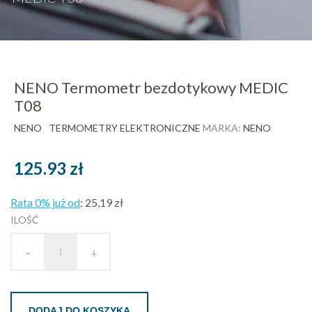
NENO Termometr bezdotykowy MEDIC
T08
NENO
TERMOMETRY ELEKTRONICZNE
MARKA:
NENO
125.93
zł
Rata 0% już od
:
25,19 zł
ILOŚĆ
-
+
DODAJ DO KOSZYKA