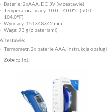
Baterie: 2xAAA, DC 3V (w zestawie)
Temperatura pracy: 10.0 – 40.0°C (50.0 –
104.0°F)
Wymiary: 151×48×42 mm
Waga: 93 g (z bateriami)
W zestawie:
Termometr, 2x baterie AAA, instrukcja obsługi
Zobacz też: