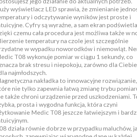
ostosujesz jego działanie do aktualnych potrzeb.
uży wyświetlacz LED sprawia, że zmienianie jedno
emperatury i odczytywanie wyników jest proste i
ntuicyjne. Cyfry są wyraźne, a sam ekran podświetla
zięki czemu cała procedura jest możliwa także w n
ierzenie temperatury na czole jest szczególnie
rzydatne w wypadku noworodków i niemowląt. N
edic T08 wykonuje pomiar w ciągu 1 sekundy, co
znacza brak stresu i niepokoju, zarówno dla Ciebie,
 dla najmłodszych.
agnetyczna nakładka to innowacyjne rozwiązanie,
tóre nie tylko zapewnia łatwą zmianę trybu pomiar
le także chroni urządzenie przed uszkodzeniami. T
zybka, prosta i wygodna funkcja, która czyni
żytkowanie Medic T08 jeszcze łatwiejszym i bardz
ntuicyjnym.
08 działa równie dobrze w przypadku maluchów, ja
orosłych, zapewniając wiarygodne dane w każdej