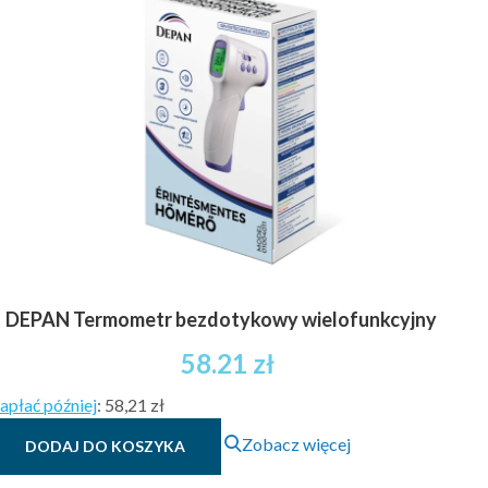
DEPAN Termometr bezdotykowy wielofunkcyjny
58.21
zł
apłać później
:
58,21 zł
Zobacz więcej
DODAJ DO KOSZYKA