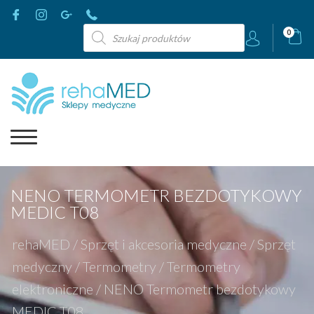
Wyszukiwarka
0
produktów
NENO TERMOMETR BEZDOTYKOWY
MEDIC T08
rehaMED
/
Sprzęt i akcesoria medyczne
/
Sprzęt
medyczny
/
Termometry
/
Termometry
elektroniczne
/
NENO Termometr bezdotykowy
MEDIC T08