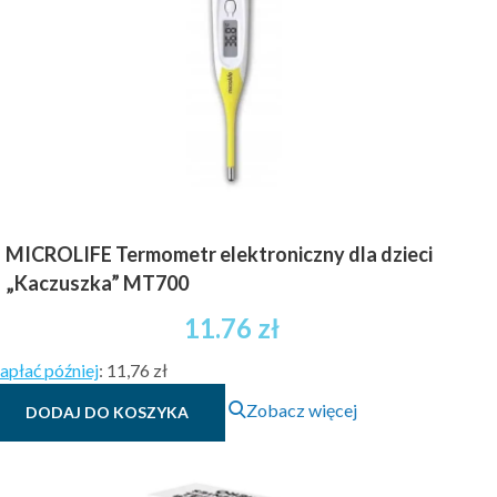
MICROLIFE Termometr elektroniczny dla dzieci
„Kaczuszka” MT700
11.76
zł
apłać później
:
11,76 zł
Zobacz więcej
DODAJ DO KOSZYKA