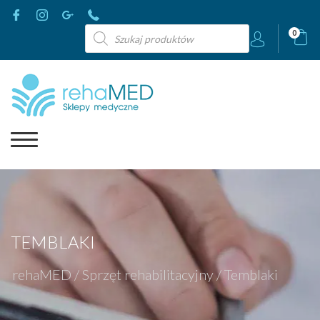
Wyszukiwarka
0
produktów
TEMBLAKI
rehaMED
/
Sprzęt rehabilitacyjny
/
Temblaki