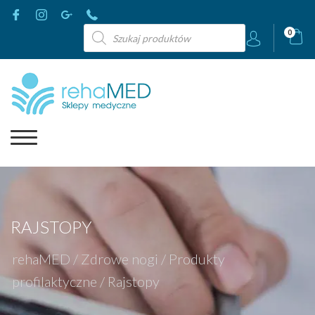
Wyszukiwarka
0
produktów
RAJSTOPY
rehaMED
/
Zdrowe nogi
/
Produkty
profilaktyczne
/
Rajstopy