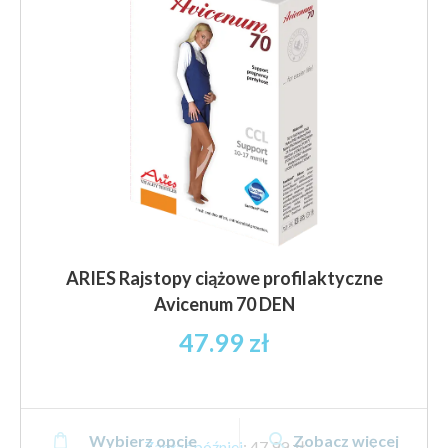
wybrać
na
stronie
produktu
ARIES Rajstopy ciążowe profilaktyczne
Avicenum 70 DEN
47.99
zł
Ten
Wybierz opcje
Zobacz więcej
produkt
Zapłać później
:
47,99 zł