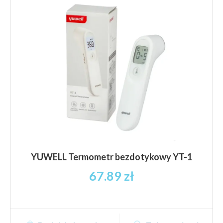
można
wybrać
na
stronie
produktu
YUWELL Termometr bezdotykowy YT-1
67.89
zł