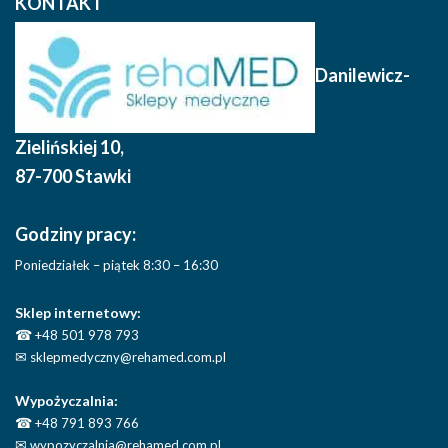
KONTAKT
Danilewicz-
Zielińskiej 10
,
87-700 Stawki
Godziny pracy:
Poniedziałek – piątek 8:30 – 16:30
Sklep internetowy:
☎
+48 501 978 793
✉
sklepmedyczny@rehamed.com.pl
Wypożyczalnia:
☎
+48 791 893 766
✉
wypozyczalnia@rehamed.com.pl