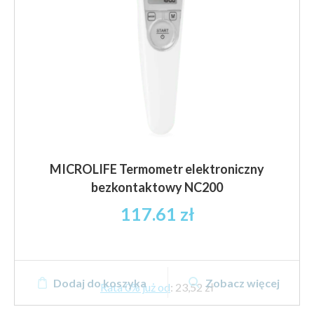
MICROLIFE Termometr elektroniczny
bezkontaktowy NC200
117.61
zł
Dodaj do koszyka
Zobacz więcej
Rata 0% już od
:
23,52 zł