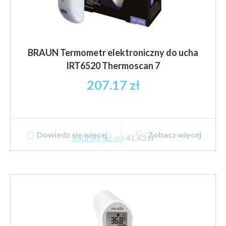
BRAUN Termometr elektroniczny do ucha
IRT6520 Thermoscan 7
207.17
zł
Dowiedz się więcej
Zobacz więcej
Rata 0% już od
:
41,43 zł