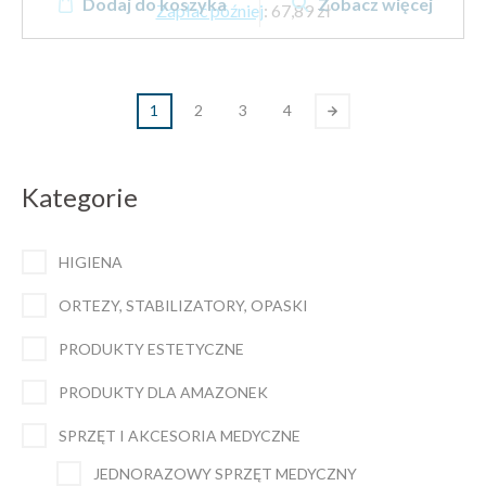
Dodaj do koszyka
Zobacz więcej
Zapłać później
:
67,89 zł
1
2
3
4
Kategorie
HIGIENA
ORTEZY, STABILIZATORY, OPASKI
PRODUKTY ESTETYCZNE
PRODUKTY DLA AMAZONEK
SPRZĘT I AKCESORIA MEDYCZNE
JEDNORAZOWY SPRZĘT MEDYCZNY