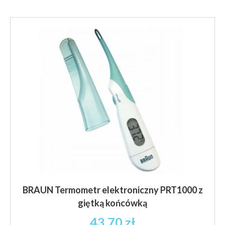
BRAUN Termometr elektroniczny PRT1000 z
giętką końcówką
43.70
zł