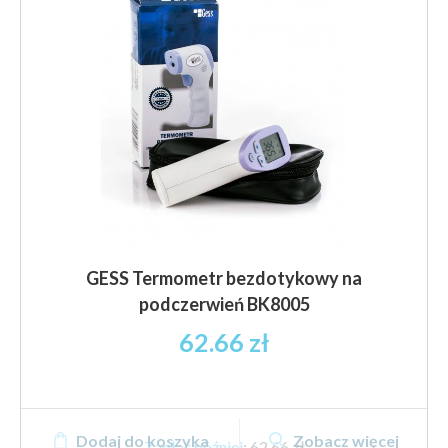
GESS Termometr bezdotykowy na
podczerwień BK8005
62.66
zł
Dodaj do koszyka
Zobacz więcej
Zapłać później
:
62,66 zł