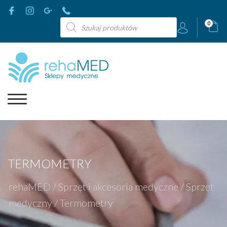
Wyszukiwarka
0
produktów
TERMOMETRY
rehaMED
/
Sprzęt i akcesoria medyczne
/
Sprzęt
medyczny
/
Termometry