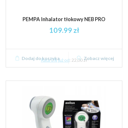
PEMPA Inhalator tłokowy NEB PRO
109.99
zł
Dodaj do koszyka
Zobacz więcej
Rata 0% już od
:
22,00 zł