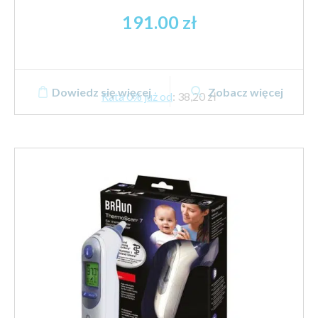
191.00
zł
Dowiedz się więcej
Zobacz więcej
Rata 0% już od
:
38,20 zł