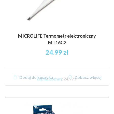
MICROLIFE Termometr elektroniczny
MT16C2
24.99
zł
Dodaj do koszyka
Zobacz więcej
Zapłać później
:
24,99 zł