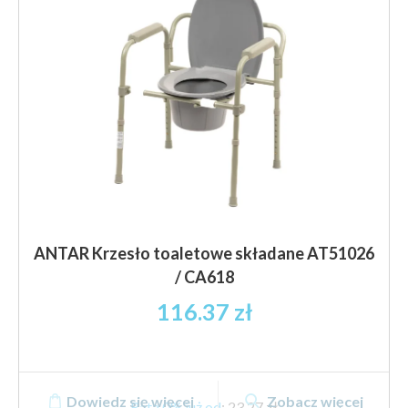
ANTAR Krzesło toaletowe składane AT51026
/ CA618
116.37
zł
Dowiedz się więcej
Zobacz więcej
Rata 0% już od
:
23,27 zł