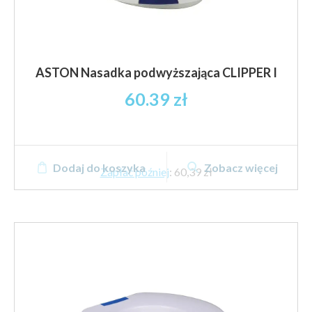
ASTON Nasadka podwyższająca CLIPPER I
60.39
zł
Dodaj do koszyka
Zobacz więcej
Zapłać później
:
60,39 zł