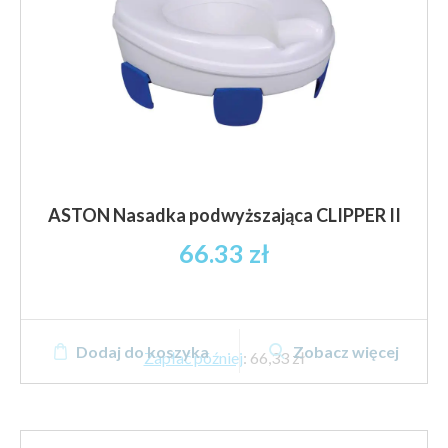
ASTON Nasadka podwyższająca CLIPPER II
66.33
zł
Dodaj do koszyka
Zobacz więcej
Zapłać później
:
66,33 zł