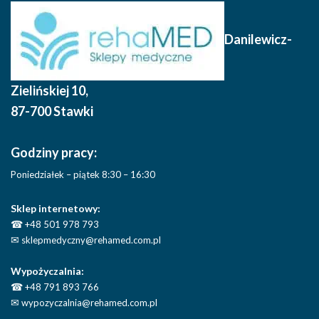
Danilewicz-
Zielińskiej 10
,
87-700 Stawki
Godziny pracy:
Poniedziałek – piątek 8:30 – 16:30
Sklep internetowy:
☎
+48 501 978 793
✉
sklepmedyczny@rehamed.com.pl
Wypożyczalnia:
☎
+48 791 893 766
✉
wypozyczalnia@rehamed.com.pl