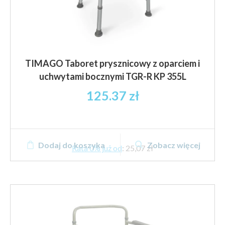
TIMAGO Taboret prysznicowy z oparciem i
uchwytami bocznymi TGR-R KP 355L
125.37
zł
Dodaj do koszyka
Zobacz więcej
Rata 0% już od
:
25,07 zł