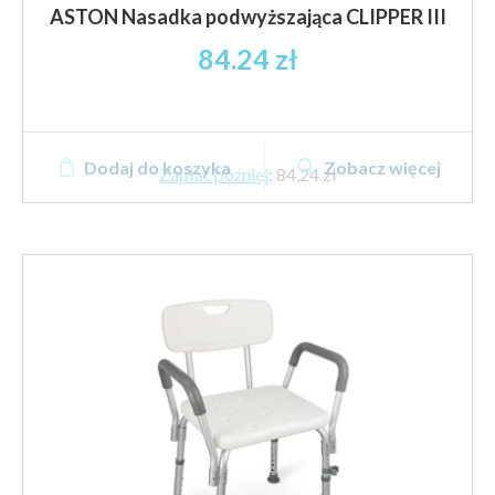
ASTON Nasadka podwyższająca CLIPPER III
84.24
zł
Dodaj do koszyka
Zobacz więcej
Zapłać później
:
84,24 zł