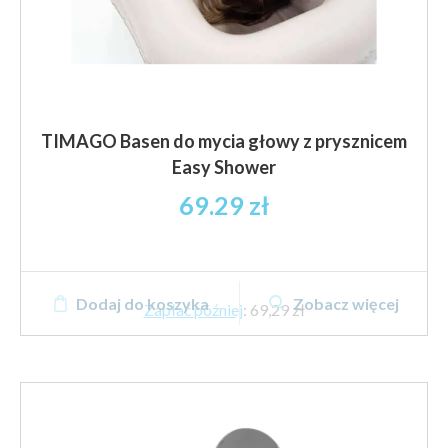
TIMAGO Basen do mycia głowy z prysznicem
Easy Shower
69.29
zł
Dodaj do koszyka
Zobacz więcej
Zapłać później
:
69,29 zł