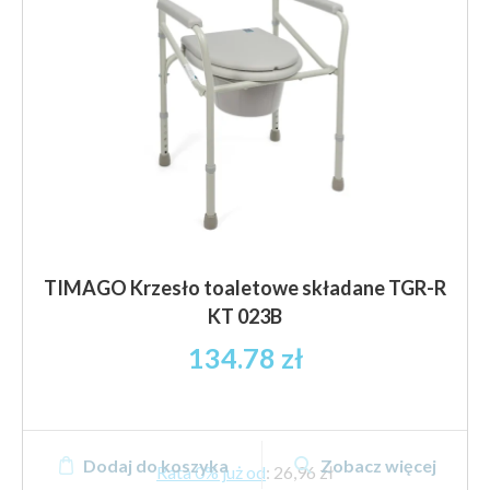
TIMAGO Krzesło toaletowe składane TGR-R
KT 023B
134.78
zł
Dodaj do koszyka
Zobacz więcej
Rata 0% już od
:
26,96 zł