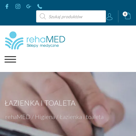
Wyszukiwarka
0
produktów
ŁAZIENKA I TOALETA
rehaMED
/
Higiena
/
Łazienka i toaleta