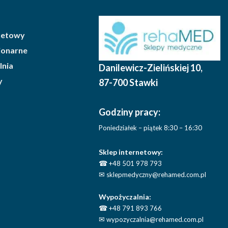
rnetowy
cjonarne
lnia
Danilewicz-Zielińskiej 10
,
y
87-700 Stawki
Godziny pracy:
Poniedziałek – piątek 8:30 – 16:30
Sklep internetowy:
☎
+48 501 978 793
✉
sklepmedyczny@rehamed.com.pl
Wypożyczalnia:
☎
+48 791 893 766
✉
wypozyczalnia@rehamed.com.pl