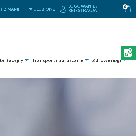
LOGOWANIE /
0
T Z NAMI
❤ ULUBIONE
REJESTRACJA
bilitacyjny
Transport i poruszanie
Zdrowe nogi