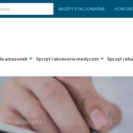
SKLEPY STACJONARNE
KONTAK
dla amazonek
Sprzęt i akcesoria medyczne
Sprzęt reha
zu
/
Prześcieradła