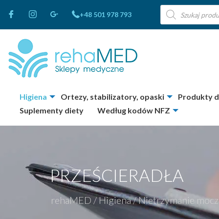
Wyszukiwarka
+48 501 978 793
produktów
Higiena
Ortezy, stabilizatory, opaski
Produkty 
Suplementy diety
Według kodów NFZ
PRZEŚCIERADŁA
rehaMED
/
Higiena
/
Nietrzymanie moc