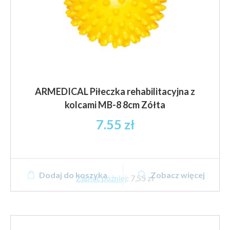
ARMEDICAL Piłeczka rehabilitacyjna z
kolcami MB-8 8cm Zółta
7.55
zł
Dodaj do koszyka
Zobacz więcej
Zapłać później
:
7,55 zł