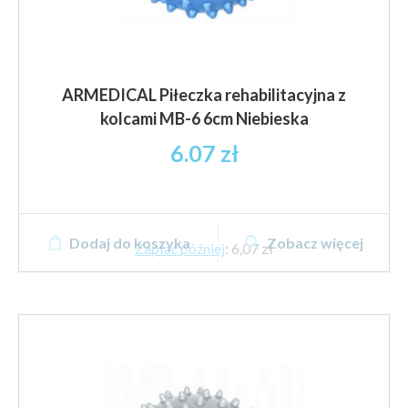
ARMEDICAL Piłeczka rehabilitacyjna z
kolcami MB-6 6cm Niebieska
6.07
zł
Dodaj do koszyka
Zobacz więcej
Zapłać później
:
6,07 zł