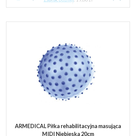
do
ma
85.00 zł
wiele
brutto
wariantów.
Opcje
można
wybrać
na
stronie
produktu
ARMEDICAL Piłka rehabilitacyjna masująca
MIDI Niebieska 20cm