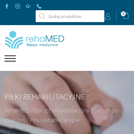
Wyszukiwarka
0
produktów
PIŁKI REHABILITACYJNE
rehaMED
/
Sprzęt rehabilitacyjny
/
Sprzęt do
ćwiczeń
/
Piłki rehabilitacyjne