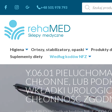
Wyszukiwarka
+48 501 978 793
produktów
Higiena
Ortezy, stabilizatory, opaski
Produkty 
Suplementy diety
Według kodów NFZ
Y.06.01 PIELUCHOMA
CHŁONNE, LUB PODK
WKŁADKI UROLOGICZ
CHŁONNOŚĆ ZGODNA
rehaMED
/
Według kodów NFZ
/
Y.06.0