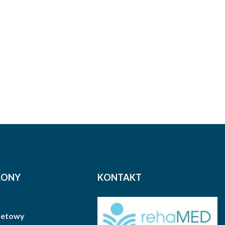
RONY
KONTAKT
rnetowy