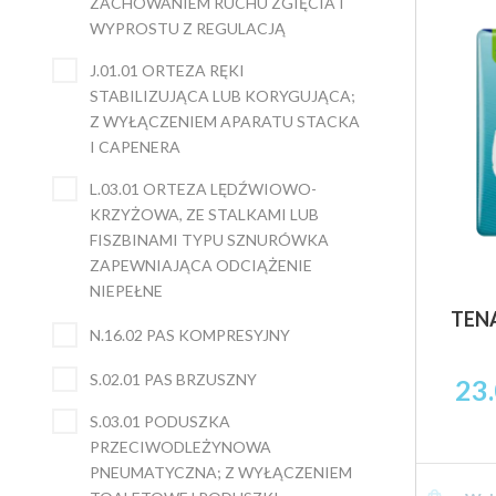
ZACHOWANIEM RUCHU ZGIĘCIA I
WYPROSTU Z REGULACJĄ
J.01.01 ORTEZA RĘKI
STABILIZUJĄCA LUB KORYGUJĄCA;
Z WYŁĄCZENIEM APARATU STACKA
I CAPENERA
L.03.01 ORTEZA LĘDŹWIOWO-
KRZYŻOWA, ZE STALKAMI LUB
FISZBINAMI TYPU SZNURÓWKA
ZAPEWNIAJĄCA ODCIĄŻENIE
NIEPEŁNE
TENA
N.16.02 PAS KOMPRESYJNY
S.02.01 PAS BRZUSZNY
23
S.03.01 PODUSZKA
PRZECIWODLEŻYNOWA
PNEUMATYCZNA; Z WYŁĄCZENIEM