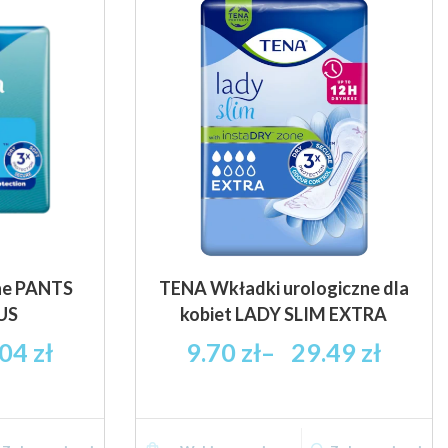
Opcje
Opcje
można
można
wybrać
wybrać
na
na
stronie
stronie
produktu
produktu
ne PANTS
TENA Wkładki urologiczne dla
US
kobiet LADY SLIM EXTRA
res
Zakres
.04
zł
9.70
zł
–
29.49
zł
:
cen:
od
 zł
9.70 zł
Ten
Ten