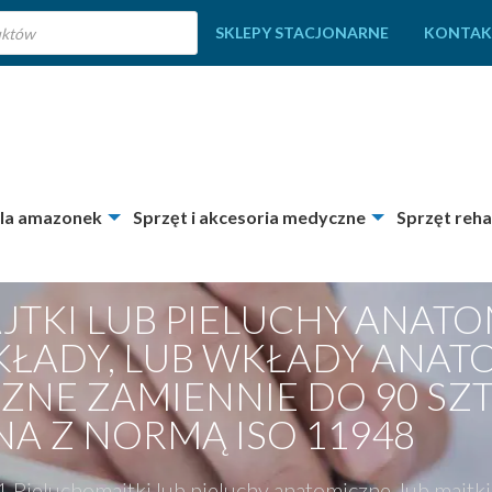
SKLEPY STACJONARNE
KONTAK
dla amazonek
Sprzęt i akcesoria medyczne
Sprzęt reha
JTKI LUB PIELUCHY ANATO
ŁADY, LUB WKŁADY ANATO
NE ZAMIENNIE DO 90 SZT
 Z NORMĄ ISO 11948
1 Pieluchomajtki lub pieluchy anatomiczne, lub majtki