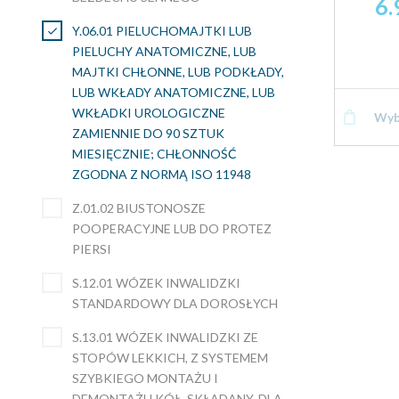
6
Y.06.01 PIELUCHOMAJTKI LUB
PIELUCHY ANATOMICZNE, LUB
MAJTKI CHŁONNE, LUB PODKŁADY,
LUB WKŁADY ANATOMICZNE, LUB
WKŁADKI UROLOGICZNE
Wyb
ZAMIENNIE DO 90 SZTUK
MIESIĘCZNIE; CHŁONNOŚĆ
ZGODNA Z NORMĄ ISO 11948
Z.01.02 BIUSTONOSZE
POOPERACYJNE LUB DO PROTEZ
PIERSI
S.12.01 WÓZEK INWALIDZKI
STANDARDOWY DLA DOROSŁYCH
S.13.01 WÓZEK INWALIDZKI ZE
STOPÓW LEKKICH, Z SYSTEMEM
SZYBKIEGO MONTAŻU I
DEMONTAŻU KÓŁ, SKŁADANY, DLA