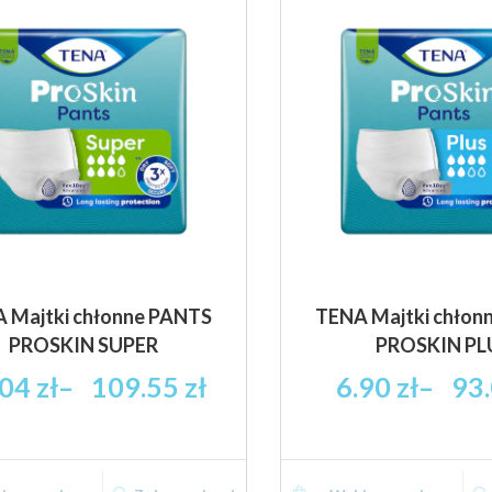
Opcje
można
wybrać
na
stronie
produktu
 Majtki chłonne PANTS
TENA Majtki chłon
PROSKIN SUPER
PROSKIN PL
Zakres
Zak
.04
zł
–
109.55
zł
6.90
zł
–
93
cen:
cen
od
od
23.04 zł
6.90
Ten