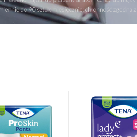
amiennie do 90 sztuk miesięcznie; chłonność zgodna