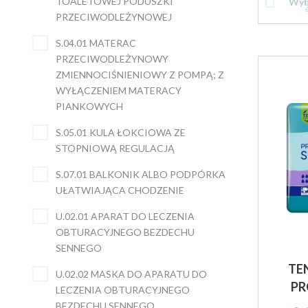
TOALETOWEJ PODUSZKI
Wyb
PRZECIWODLEŻYNOWEJ
S.04.01 MATERAC
PRZECIWODLEŻYNOWY
ZMIENNOCIŚNIENIOWY Z POMPĄ; Z
WYŁĄCZENIEM MATERACY
PIANKOWYCH
S.05.01 KULA ŁOKCIOWA ZE
STOPNIOWĄ REGULACJĄ
S.07.01 BALKONIK ALBO PODPÓRKA
UŁATWIAJĄCA CHODZENIE
U.02.01 APARAT DO LECZENIA
OBTURACYJNEGO BEZDECHU
SENNEGO
TEN
U.02.02 MASKA DO APARATU DO
PR
LECZENIA OBTURACYJNEGO
BEZDECHU SENNEGO