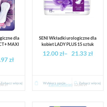
giczne dla
SENI Wkładki urologiczne dla
ECT+ MAXI
kobiet LADY PLUS 15 sztuk
Zakres
12.00
zł
–
21.33
zł
Zakres
cen:
.97
zł
cen:
od
od
12.00 zł
8.58 zł
brutto
Ten
Ten
brutto
do
Zobacz więcej
Wybierz opcje
Zobacz więcej
produkt
produkt
58 zł
Zapłać później
:
12,00 zł
do
21.33 zł
ma
ma
25.97 zł
brutto
wiele
wiele
brutto
wariantów.
wariantów.