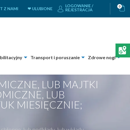
LOGOWANIE /
0
T Z NAMI
❤ ULUBIONE
REJESTRACJA
bilitacyjny
Transport i poruszanie
Zdrowe nogi
MICZNE, LUB MAJTKI
MICZNE, LUB
UK MIESIĘCZNIE;
 chłonne, lub podkłady, lub wkłady