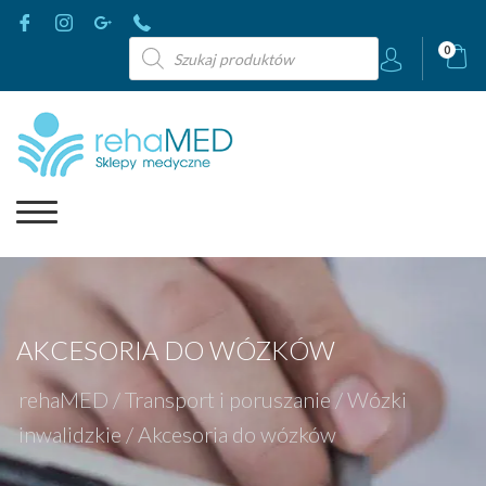
Wyszukiwarka
0
produktów
AKCESORIA DO WÓZKÓW
rehaMED
/
Transport i poruszanie
/
Wózki
inwalidzkie
/
Akcesoria do wózków