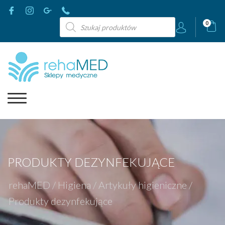
Wyszukiwarka
0
produktów
PRODUKTY DEZYNFEKUJĄCE
rehaMED
/
Higiena
/
Artykuły higieniczne
/
Produkty dezynfekujące