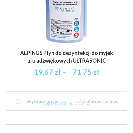
ALPINUS Płyn do dezynfekcji do myjek
ultradźwiękowych ULTRASONIC
Zakres
19.67
zł
–
71.75
zł
cen:
od
19.67 zł
Ten
brutto
Wybierz opcje
Zobacz więcej
produkt
Zapłać później
:
19,67 zł
do
ma
71.75 zł
wiele
brutto
wariantów.
Opcje