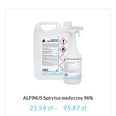
ALPINUS Spirytus medyczny 96%
Zakres
21.59
zł
–
95.87
zł
cen: