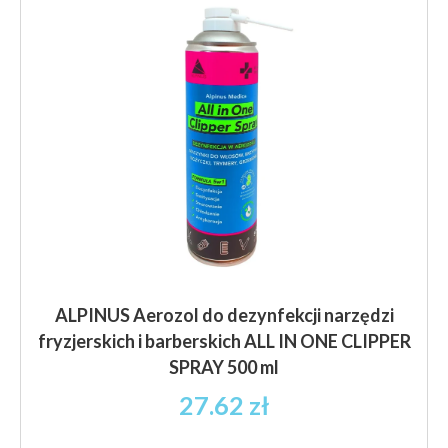
można
wybrać
na
stronie
produktu
ALPINUS Aerozol do dezynfekcji narzędzi
fryzjerskich i barberskich ALL IN ONE CLIPPER
SPRAY 500 ml
27.62
zł