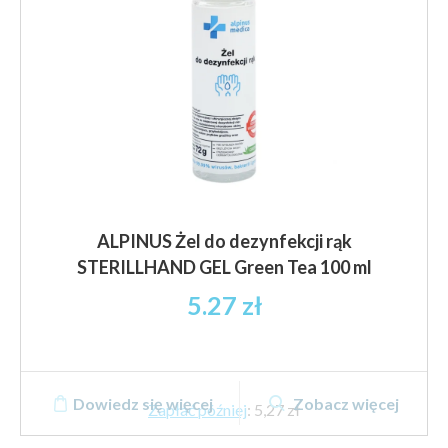
stronie
produktu
ALPINUS Żel do dezynfekcji rąk
STERILLHAND GEL Green Tea 100 ml
5.27
zł
Dowiedz się więcej
Zobacz więcej
Zapłać później
:
5,27 zł