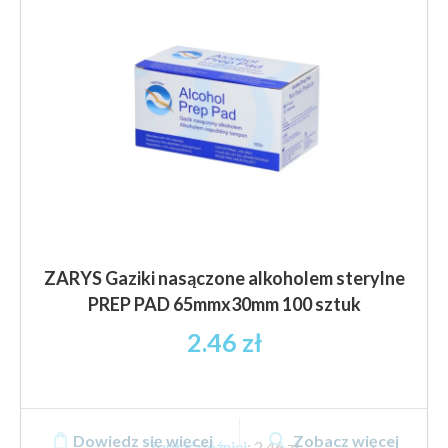
wybrać
na
stronie
produktu
ZARYS Gaziki nasączone alkoholem sterylne
PREP PAD 65mmx30mm 100 sztuk
2.46
zł
Dowiedz się więcej
Zobacz więcej
Zapłać później
:
2,46 zł