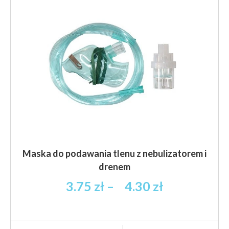
Maska do podawania tlenu z nebulizatorem i
drenem
Zakres
3.75
zł
–
4.30
zł
cen:
od
3.75 zł
Ten