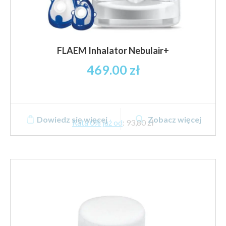
FLAEM Inhalator Nebulair+
469.00
zł
Dowiedz się więcej
Zobacz więcej
Rata 0% już od
:
93,80 zł