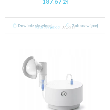
187.67
zł
Dowiedz się więcej
Zobacz więcej
Rata 0% już od
:
37,53 zł