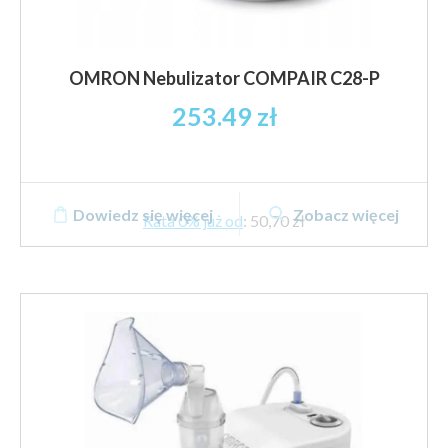
OMRON Nebulizator COMPAIR C28-P
253.49
zł
Dowiedz się więcej
Zobacz więcej
Rata 0% już od
:
50,70 zł