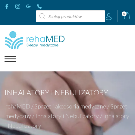
Wyszukiwarka
0
produktów
INHALATORY I NEBULIZATORY
rehaMED
/
Sprzęt i akcesoria medyczne
/
Sprzęt
medyczny
/
Inhalatory i Nebulizatory
/
Inhalatory
i Nebulizatory