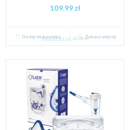
109.99
zł
Dodaj do koszyka
Zobacz więcej
Rata 0% już od
:
22,00 zł