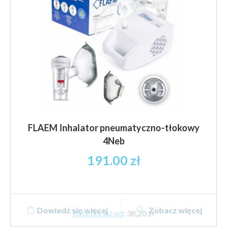
FLAEM Inhalator pneumatyczno-tłokowy
4Neb
191.00
zł
Dowiedz się więcej
Zobacz więcej
Rata 0% już od
:
38,20 zł