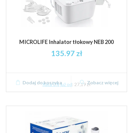
MICROLIFE Inhalator tłokowy NEB 200
135.97
zł
Dodaj do koszyka
Zobacz więcej
Rata 0% już od
:
27,19 zł