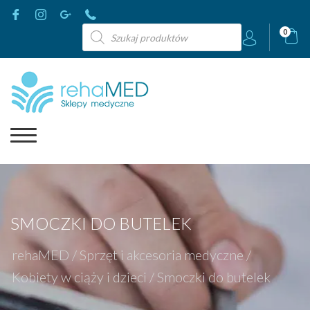
Wyszukiwarka
0
produktów
SMOCZKI DO BUTELEK
rehaMED
/
Sprzęt i akcesoria medyczne
/
Kobiety w ciąży i dzieci
/
Smoczki do butelek