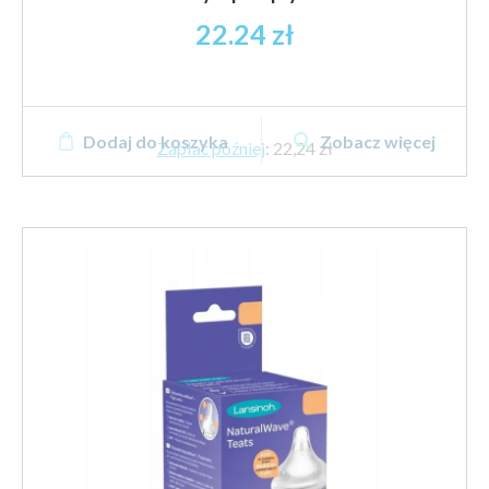
22.24
zł
Dodaj do koszyka
Zobacz więcej
Zapłać później
:
22,24 zł