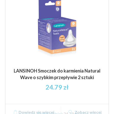
LANSINOH Smoczek do karmienia Natural
Wave o szybkim przepływie 2 sztuki
24.79
zł
Dowiedz się więcej
Zobacz więcej
Zapłać później
:
24,79 zł