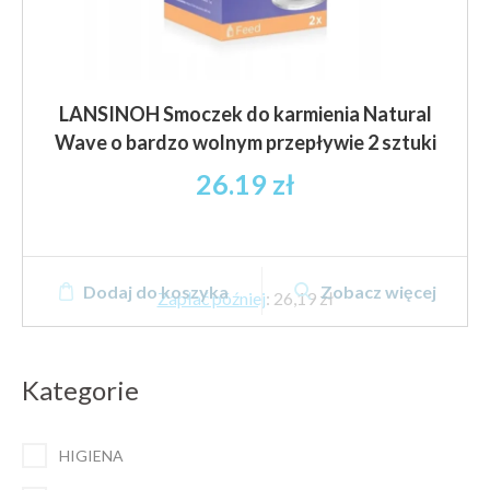
LANSINOH Smoczek do karmienia Natural
Wave o bardzo wolnym przepływie 2 sztuki
26.19
zł
Dodaj do koszyka
Zobacz więcej
Zapłać później
:
26,19 zł
Kategorie
HIGIENA