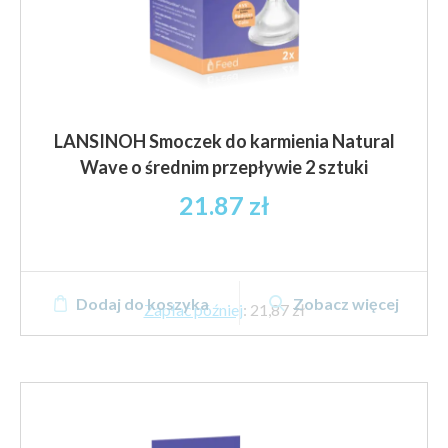
LANSINOH Smoczek do karmienia Natural
Wave o średnim przepływie 2 sztuki
21.87
zł
Dodaj do koszyka
Zobacz więcej
Zapłać później
:
21,87 zł