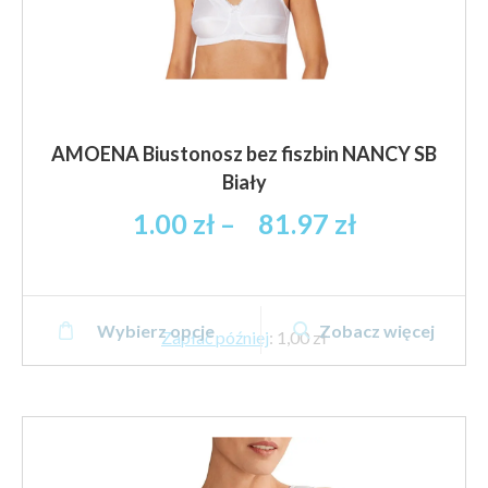
AMOENA Biustonosz bez fiszbin NANCY SB
Biały
Zakres
1.00
zł
–
81.97
zł
cen:
od
1.00 zł
Ten
brutto
Wybierz opcje
Zobacz więcej
produkt
Zapłać później
:
1,00 zł
do
ma
81.97 zł
wiele
brutto
wariantów.
Opcje
można