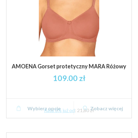
produktu
AMOENA Gorset protetyczny MARA Różowy
109.00
zł
Ten
Wybierz opcje
Zobacz więcej
produkt
Rata 0% już od
:
21,80 zł
ma
wiele
wariantów.