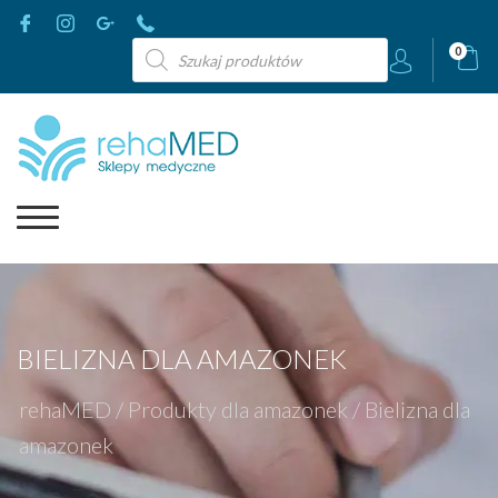
Wyszukiwarka
0
produktów
BIELIZNA DLA AMAZONEK
rehaMED
/
Produkty dla amazonek
/
Bielizna dla
amazonek