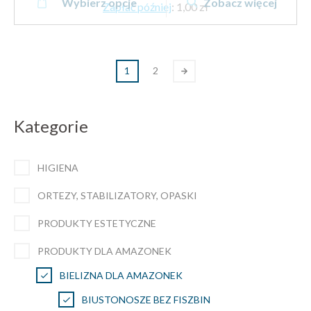
brutto
Wybierz opcje
Zobacz więcej
produkt
Zapłać później
:
1,00 zł
do
ma
81.97 zł
wiele
brutto
wariantów.
1
2
Opcje
można
wybrać
Kategorie
na
stronie
produktu
HIGIENA
ORTEZY, STABILIZATORY, OPASKI
PRODUKTY ESTETYCZNE
PRODUKTY DLA AMAZONEK
BIELIZNA DLA AMAZONEK
BIUSTONOSZE BEZ FISZBIN