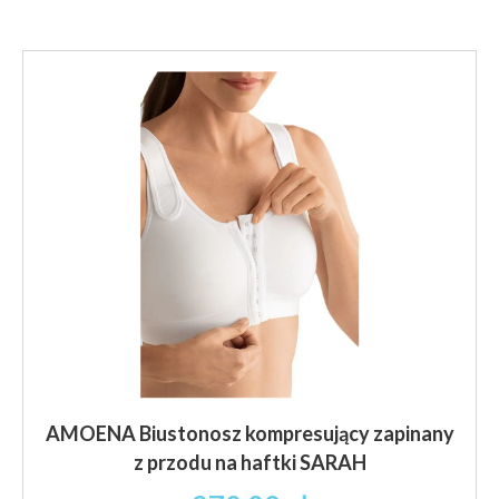
102.83 zł
wiele
brutto
wariantów.
Opcje
można
wybrać
na
stronie
produktu
AMOENA Biustonosz kompresujący zapinany
z przodu na haftki SARAH