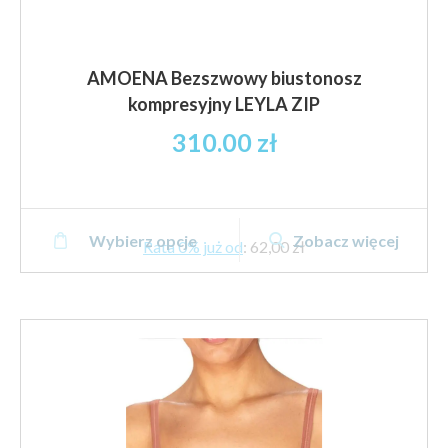
AMOENA Bezszwowy biustonosz
kompresyjny LEYLA ZIP
310.00
zł
Ten
Wybierz opcje
Zobacz więcej
produkt
Rata 0% już od
:
62,00 zł
ma
wiele
wariantów.
Opcje
można
wybrać
na
stronie