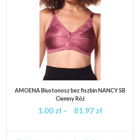
wybrać
na
stronie
produktu
AMOENA Biustonosz bez fiszbin NANCY SB
Ciemny Róż
Zakres
1.00
zł
–
81.97
zł
cen:
od
1.00 zł
Ten