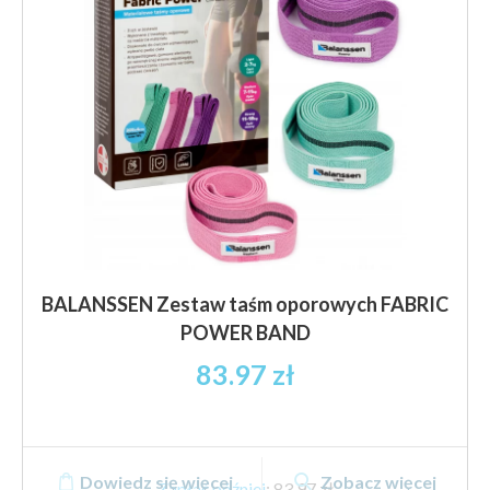
BALANSSEN Zestaw taśm oporowych FABRIC
POWER BAND
83.97
zł
Dowiedz się więcej
Zobacz więcej
Zapłać później
:
83,97 zł