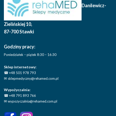
Danilewicz-
Zielińskiej 10
,
87-700 Stawki
Godziny pracy:
Poniedziałek – piątek 8:30 – 16:30
Sklep internetowy:
☎
+48 501 978 793
✉
sklepmedyczny@rehamed.com.pl
Wypożyczalnia:
☎
+48 791 893 766
✉
wypozyczalnia@rehamed.com.pl