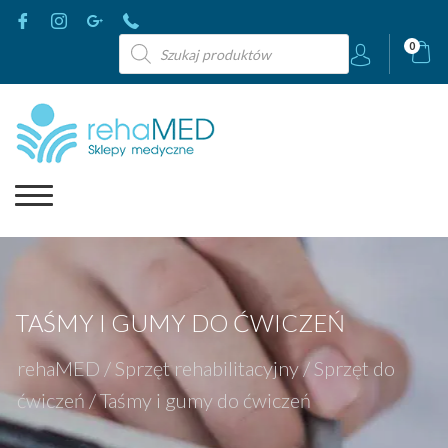
Wyszukiwarka
0
produktów
TAŚMY I GUMY DO ĆWICZEŃ
rehaMED
/
Sprzęt rehabilitacyjny
/
Sprzęt do
ćwiczeń
/
Taśmy i gumy do ćwiczeń