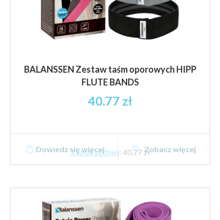
BALANSSEN Zestaw taśm oporowych HIPP
FLUTE BANDS
40.77
zł
Dowiedz się więcej
Zobacz więcej
Zapłać później
:
40,77 zł