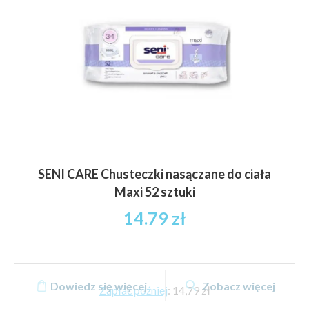
na
stronie
produktu
SENI CARE Chusteczki nasączane do ciała
Maxi 52 sztuki
14.79
zł
Dowiedz się więcej
Zobacz więcej
Zapłać później
:
14,79 zł