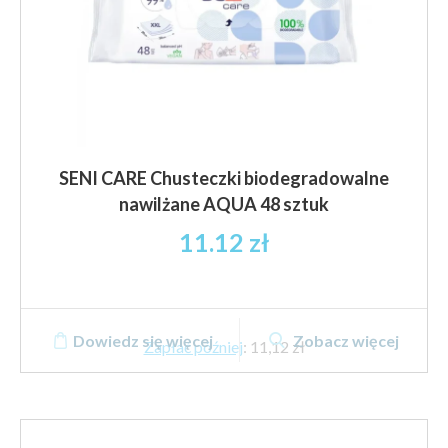
SENI CARE Chusteczki biodegradowalne
nawilżane AQUA 48 sztuk
11.12
zł
Dowiedz się więcej
Zobacz więcej
Zapłać później
:
11,12 zł