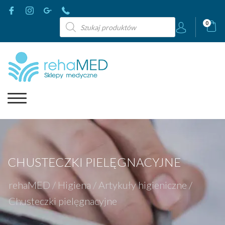
Wyszukiwarka
0
produktów
CHUSTECZKI PIELĘGNACYJNE
rehaMED
/
Higiena
/
Artykuły higieniczne
/
Chusteczki pielęgnacyjne