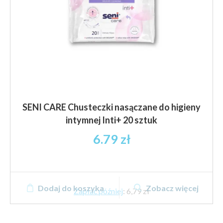
SENI CARE Chusteczki nasączane do higieny
intymnej Inti+ 20 sztuk
6.79
zł
Dodaj do koszyka
Zobacz więcej
Zapłać później
:
6,79 zł