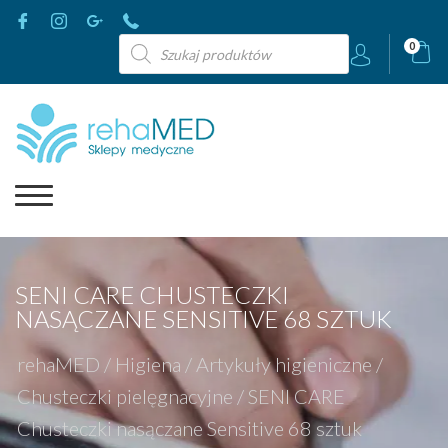
Wyszukiwarka
0
produktów
SENI CARE CHUSTECZKI
NASĄCZANE SENSITIVE 68 SZTUK
rehaMED
/
Higiena
/
Artykuły higieniczne
/
Chusteczki pielęgnacyjne
/
SENI CARE
Chusteczki nasączane Sensitive 68 sztuk