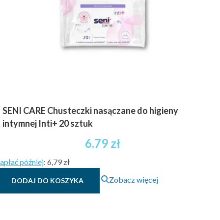
SENI CARE Chusteczki nasączane do higieny
intymnej Inti+ 20 sztuk
6.79
zł
apłać później
:
6,79 zł
Zobacz więcej
DODAJ DO KOSZYKA