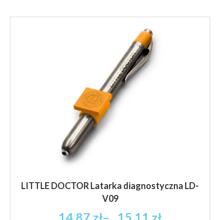
LITTLE DOCTOR Latarka diagnostyczna LD-
V09
Zakres
14.87
zł
–
15.11
zł