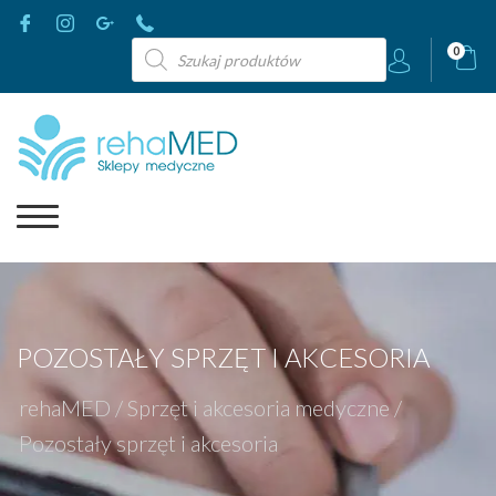
Wyszukiwarka
0
produktów
POZOSTAŁY SPRZĘT I AKCESORIA
rehaMED
/
Sprzęt i akcesoria medyczne
/
Pozostały sprzęt i akcesoria