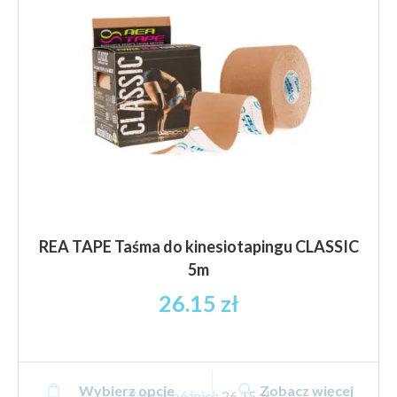
REA TAPE Taśma do kinesiotapingu CLASSIC
5m
26.15
zł
Ten
Wybierz opcje
Zobacz więcej
produkt
Zapłać później
:
26,15 zł