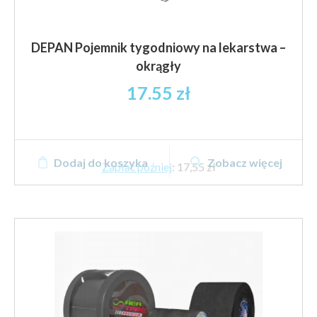
DEPAN Pojemnik tygodniowy na lekarstwa –
okrągły
17.55
zł
Dodaj do koszyka
Zobacz więcej
Zapłać później
:
17,55 zł