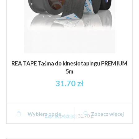
REA TAPE Taśma do kinesiotapingu PREMIUM
5m
31.70
zł
Ten
Wybierz opcje
Zobacz więcej
produkt
Zapłać później
:
31,70 zł
ma
wiele
wariantów.