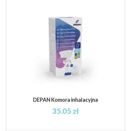
Opcje
można
wybrać
na
stronie
produktu
DEPAN Komora inhalacyjna
35.05
zł