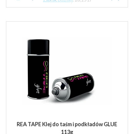
ma
wiele
wariantów.
Opcje
można
wybrać
na
stronie
produktu
REA TAPE Klej do taśm i podkładów GLUE
113g