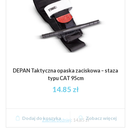
stronie
produktu
DEPAN Taktyczna opaska zaciskowa – staza
typu CAT 95cm
14.85
zł
Dodaj do koszyka
Zobacz więcej
Zapłać później
:
14,85 zł