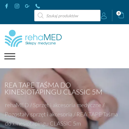
Wyszukiwarka
0
produktów
REA TAPE TAŚMA DO
KINESIOTAPINGU CLASSIC 5M
rehaMED
/
Sprzęt i akcesoria medyczne
/
Pozostały sprzęt i akcesoria
/
REA TAPE Taśma
do kinesiotapingu CLASSIC 5m