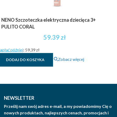
NENO Szczoteczka elektryczna dziecięca 3+
PULITO CORAL
59.39
zł
apłać później
:
59,39 zł
Zobacz więcej
DODAJ DO KOSZYKA
NEWSLETTER
Prześlij nam swój adres e-mail, a my powiadomimy Cię o
nowych produktach, najlepszych cenach, promocjach i