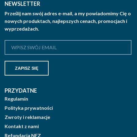
można
NEWSLETTER
wybrać
Prześlij nam swój adres e-mail, a my powiadomimy Cię o
na
nowych produktach, najlepszych cenach, promocjach i
stronie
wyprzedażach.
produktu
PRZYDATNE
Regulamin
Polityka prywatności
Zwroty i reklamacje
Kontakt z nami
Refundacja NFZ