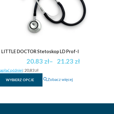
na
stronie
produktu
LITTLE DOCTOR Stetoskop LD Prof-I
Zakres
20.83
zł
–
21.23
zł
cen:
apłać później
:
20,83 zł
od
Ten
20.83 zł
Zobacz więcej
WYBIERZ OPCJE
produkt
brutto
ma
do
wiele
21.23 zł
wariantów.
brutto
Opcje