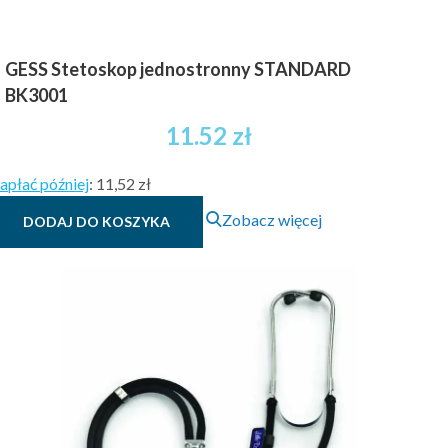
GESS Stetoskop jednostronny STANDARD
BK3001
11.52
zł
apłać później
:
11,52 zł
Zobacz więcej
DODAJ DO KOSZYKA