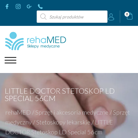
Wyszukiwarka
0
produktów
LITTLE DOCTOR STETOSKOP LD
SPECIAL 56CM
rehaMED
/
Sprzęt i akcesoria medyczne
/
Sprzęt
medyczny
/
Stetoskopy lekarskie
/
LITTLE
DOCTOR Stetoskop LD Special 56cm