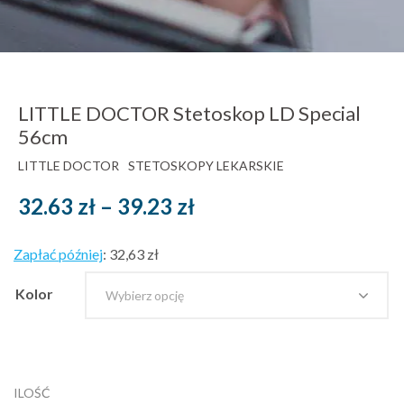
LITTLE DOCTOR Stetoskop LD Special
56cm
LITTLE DOCTOR
STETOSKOPY LEKARSKIE
Zakres
32.63
zł
–
39.23
zł
cen:
Zapłać później
:
32,63 zł
od
Kolor
32.63 zł
brutto
do
ILOŚĆ