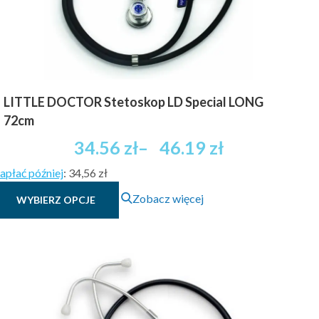
LITTLE DOCTOR Stetoskop LD Special LONG
72cm
Zakres
34.56
zł
–
46.19
zł
cen:
apłać później
:
34,56 zł
od
Ten
34.56 zł
Zobacz więcej
WYBIERZ OPCJE
produkt
brutto
ma
do
wiele
46.19 zł
wariantów.
brutto
Opcje
można
wybrać