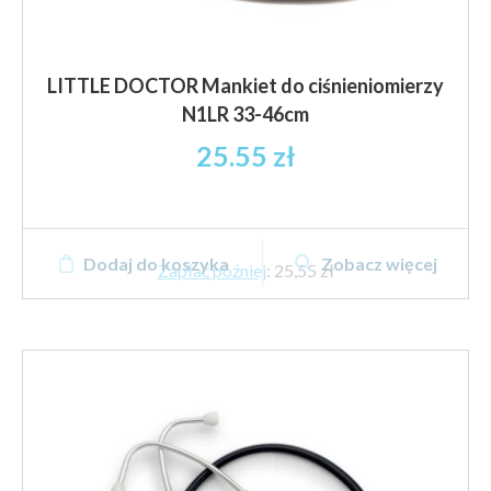
LITTLE DOCTOR Mankiet do ciśnieniomierzy
N1LR 33-46cm
25.55
zł
Dodaj do koszyka
Zobacz więcej
Zapłać później
:
25,55 zł