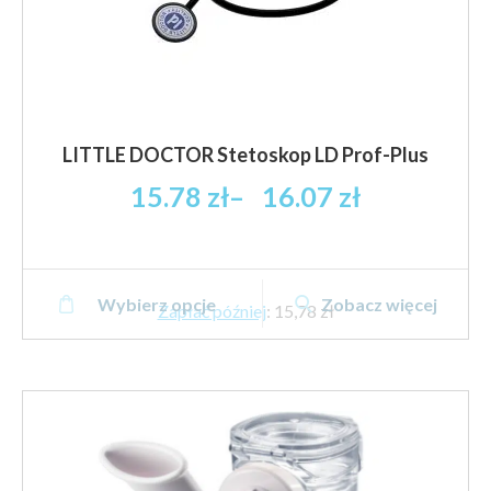
LITTLE DOCTOR Stetoskop LD Prof-Plus
Zakres
15.78
zł
–
16.07
zł
cen:
od
15.78 zł
Ten
brutto
Wybierz opcje
Zobacz więcej
produkt
Zapłać później
:
15,78 zł
do
ma
16.07 zł
wiele
brutto
wariantów.
Opcje
można
wybrać