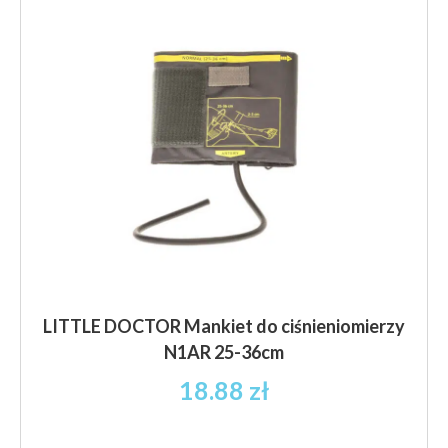
Opcje
można
wybrać
na
stronie
produktu
LITTLE DOCTOR Mankiet do ciśnieniomierzy
N1AR 25-36cm
18.88
zł