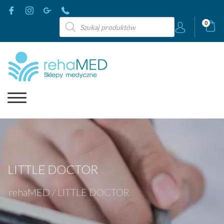
Wyszukiwarka
0
produktów
LITTLE DOCTOR
rehaMED
/
LITTLE DOCTOR