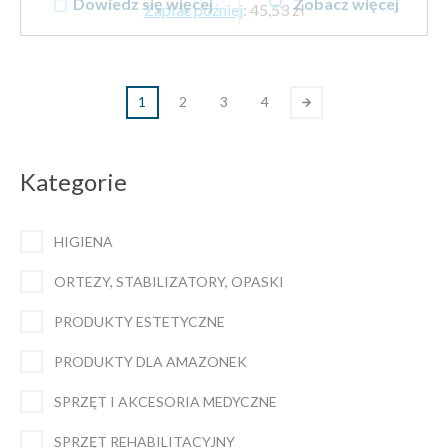
Dowiedz się więcej
Zobacz więcej
Zapłać później
:
45,53 zł
1
2
3
4
Kategorie
HIGIENA
ORTEZY, STABILIZATORY, OPASKI
PRODUKTY ESTETYCZNE
PRODUKTY DLA AMAZONEK
SPRZĘT I AKCESORIA MEDYCZNE
SPRZĘT REHABILITACYJNY