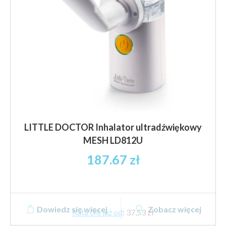
na
stronie
produktu
LITTLE DOCTOR Inhalator ultradźwiękowy
MESH LD812U
187.67
zł
Dowiedz się więcej
Zobacz więcej
Rata 0% już od
:
37,53 zł