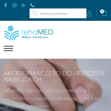
Wyszukiwarka
0
produktów
AKCESORIA I CZĘŚCI DO URZĄDZEŃ
NA BEZDECH
rehaMED
/
Sprzęt i akcesoria medyczne
/
Urządzenia na bezdech
/
Akcesoria i części do
urządzeń na bezdech