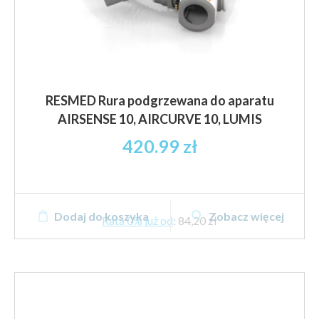
RESMED Rura podgrzewana do aparatu
AIRSENSE 10, AIRCURVE 10, LUMIS
420.99
zł
Dodaj do koszyka
Zobacz więcej
Rata 0% już od
:
84,20 zł