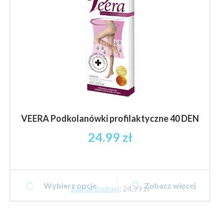
stronie
produktu
VEERA Podkolanówki profilaktyczne 40 DEN
24.99
zł
Ten
Wybierz opcje
Zobacz więcej
produkt
Zapłać później
:
24,99 zł
ma
wiele