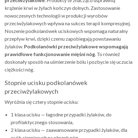
przeciwżylakowe
. Produkty te znacząco usprawnią
krążenie krwi w żyłach kończyn dolnych. Zastosowanie
nowoczesnych technologii w produkcji wyrobów
przeciwżylakowych wpływa na sukces terapii kompresyjnej.
Noszenie podkolanówek uciskowych wspomaga naturalny
przepływ krwi, dzięki czemu zapobiegają powstawaniu
żylaków.
Podkolanówki przeciwżylakowe wspomagają
prawidłowe funkcjonowanie mięśni nóg
. To również
doskonały sposób na uśmierzenie bólu i pozbycie się uczucia
ciężkości nóg.
Stopnie ucisku podkolanówek
przeciwżylakowych
Wyróżnia się cztery stopnie ucisku:
1 klasa ucisku — łagodne przypadki żylaków, do
profilaktycznego stosowania,
2 klasa ucisku — zaawansowane przypadki żylaków, dla
osób cierpiących na obrzęk nóg,