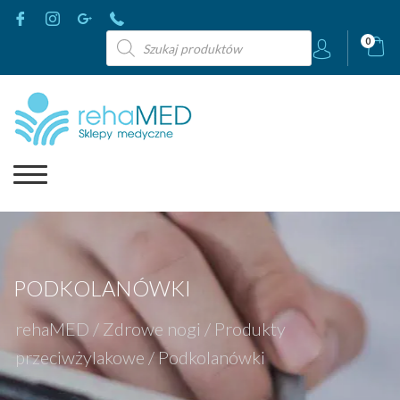
Wyszukiwarka
0
produktów
PODKOLANÓWKI
rehaMED
/
Zdrowe nogi
/
Produkty
przeciwżylakowe
/
Podkolanówki