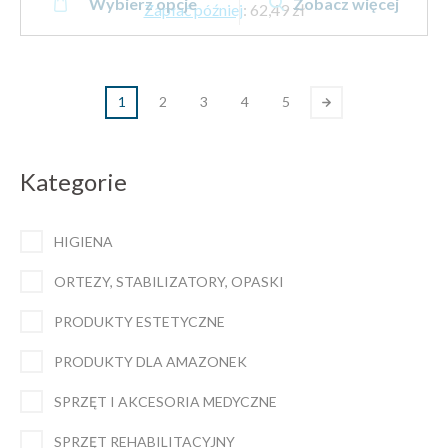
brutto
Wybierz opcje
Zobacz więcej
produkt
Zapłać później
:
62,49 zł
do
ma
65.99 zł
wiele
brutto
wariantów.
1
2
3
4
5
Opcje
można
wybrać
Kategorie
na
stronie
produktu
HIGIENA
ORTEZY, STABILIZATORY, OPASKI
PRODUKTY ESTETYCZNE
PRODUKTY DLA AMAZONEK
SPRZĘT I AKCESORIA MEDYCZNE
SPRZĘT REHABILITACYJNY