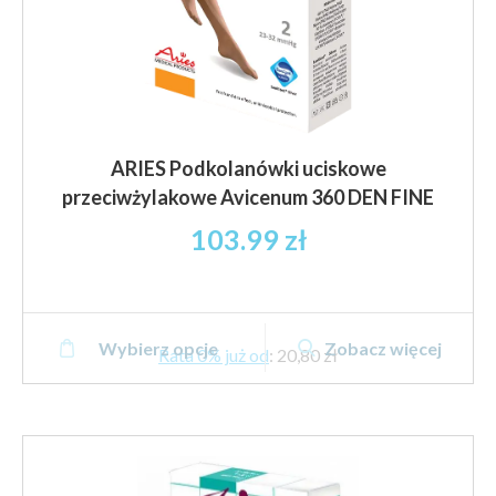
ARIES Podkolanówki uciskowe
przeciwżylakowe Avicenum 360 DEN FINE
103.99
zł
Ten
Wybierz opcje
Zobacz więcej
produkt
Rata 0% już od
:
20,80 zł
ma
wiele
wariantów.
Opcje
można