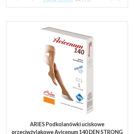
ma
wiele
wariantów.
Opcje
można
wybrać
na
stronie
produktu
ARIES Podkolanówki uciskowe
przeciwżylakowe Avicenum 140 DEN STRONG