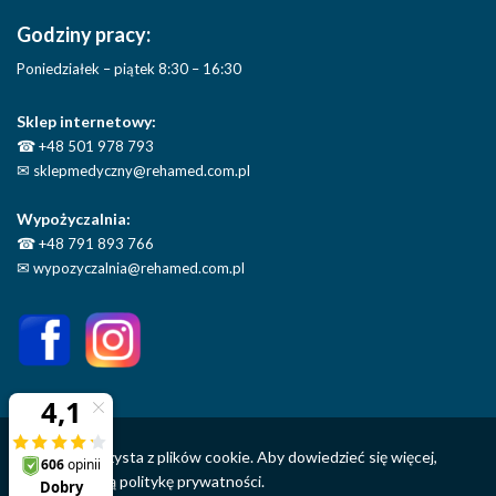
Godziny pracy:
Poniedziałek – piątek 8:30 – 16:30
Sklep internetowy:
☎
+48 501 978 793
✉
sklepmedyczny@rehamed.com.pl
Wypożyczalnia:
☎
+48 791 893 766
✉
wypozyczalnia@rehamed.com.pl
Ta strona korzysta z plików cookie. Aby dowiedzieć się więcej,
sprawdź naszą
politykę prywatności.