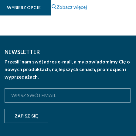
Ten
Zobacz więcej
WYBIERZ OPCJE
produkt
ma
wiele
wariantów.
Opcje
można
NEWSLETTER
wybrać
Prześlij nam swój adres e-mail, a my powiadomimy Cię o
na
nowych produktach, najlepszych cenach, promocjach i
stronie
wyprzedażach.
produktu