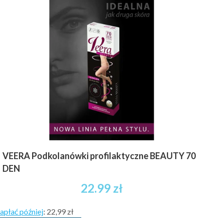
wiele
wariantów.
Opcje
można
wybrać
na
stronie
produktu
VEERA Podkolanówki profilaktyczne BEAUTY 70
DEN
22.99
zł
apłać później
:
22,99 zł