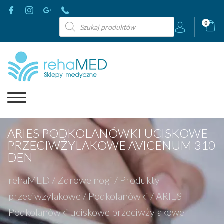
Wyszukiwarka
0
produktów
ARIES PODKOLANÓWKI UCISKOWE
PRZECIWŻYLAKOWE AVICENUM 310
DEN
rehaMED
/
Zdrowe nogi
/
Produkty
przeciwżylakowe
/
Podkolanówki
/
ARIES
Podkolanówki uciskowe przeciwżylakowe