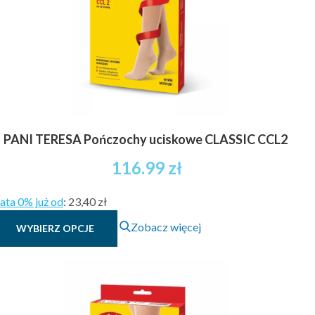
PANI TERESA Pończochy uciskowe CLASSIC CCL2
116.99
zł
ata 0% już od
:
23,40 zł
Ten
Zobacz więcej
WYBIERZ OPCJE
produkt
ma
wiele
wariantów.
Opcje