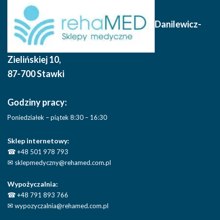
Danilewicz-
Zielińskiej 10
,
87-700 Stawki
Godziny pracy:
Poniedziałek – piątek 8:30 – 16:30
Sklep internetowy:
☎
+48 501 978 793
✉
sklepmedyczny@rehamed.com.pl
Wypożyczalnia:
☎
+48 791 893 766
✉
wypozyczalnia@rehamed.com.pl