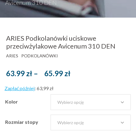
Avicenum 310 DEN
ARIES Podkolanówki uciskowe
przeciwżylakowe Avicenum 310 DEN
ARIES
PODKOLANÓWKI
Zakres
63.99
zł
–
65.99
zł
cen:
Zapłać później
:
63,99 zł
od
63.99 zł
Kolor
brutto
do
Rozmiar stopy
65.99 zł