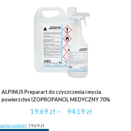
wiele
53.89 zł
wariantów.
brutto
Opcje
można
wybrać
na
stronie
produktu
ALPINUS Preparart do czyszczenia i mycia
powierzchni IZOPROPANOL MEDYCZNY 70%
Zakres
19.69
zł
–
94.19
zł
cen:
apłać później
:
19,69 zł
od