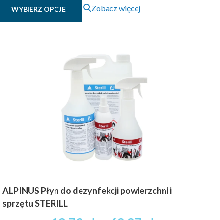
Ten
Zobacz więcej
WYBIERZ OPCJE
19.69 zł
produkt
brutto
ma
wiele
do
wariantów.
94.19 zł
Opcje
brutto
można
wybrać
na
stronie
produktu
ALPINUS Płyn do dezynfekcji powierzchni i
sprzętu STERILL