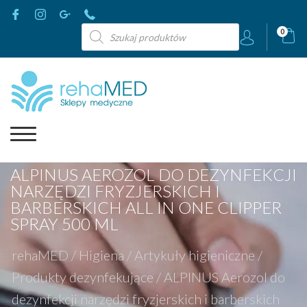
Wyszukiwarka
0
produktów
ALPINUS AEROZOL DO DEZYNFEKCJI
NARZĘDZI FRYZJERSKICH I
BARBERSKICH ALL IN ONE CLIPPER
SPRAY 500 ML
rehaMED
/
Higiena
/
Artykuły higieniczne
/
Produkty dezynfekujące
/
ALPINUS Aerozol do
dezynfekcji narzędzi fryzjerskich i barberskich