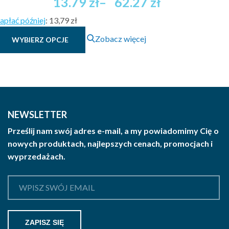
Zakres
13.79
zł
–
62.27
zł
cen:
apłać później
:
13,79 zł
od
Ten
13.79 zł
Zobacz więcej
WYBIERZ OPCJE
produkt
brutto
ma
do
wiele
62.27 zł
wariantów.
brutto
Opcje
można
NEWSLETTER
wybrać
Prześlij nam swój adres e-mail, a my powiadomimy Cię o
na
nowych produktach, najlepszych cenach, promocjach i
stronie
wyprzedażach.
produktu