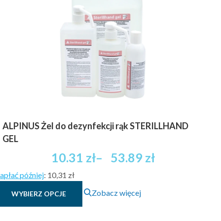
ALPINUS Żel do dezynfekcji rąk STERILLHAND
GEL
Zakres
10.31
zł
–
53.89
zł
cen:
apłać później
:
10,31 zł
od
Ten
10.31 zł
Zobacz więcej
WYBIERZ OPCJE
produkt
brutto
ma
do