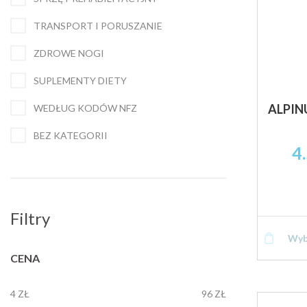
TRANSPORT I PORUSZANIE
ZDROWE NOGI
SUPLEMENTY DIETY
ALPINU
WEDŁUG KODÓW NFZ
BEZ KATEGORII
4
Filtry
Wyb
CENA
4 ZŁ
96 ZŁ