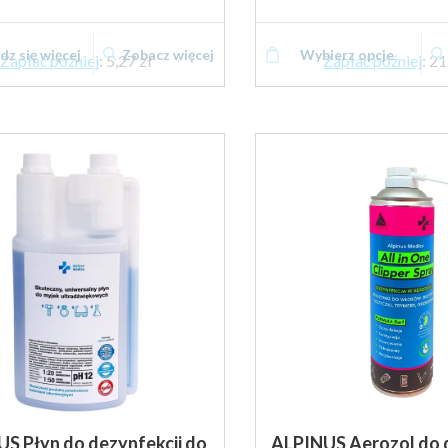
z się więcej
Zobacz więcej
Wybierz opcje
Zapłać później
:
5,27 zł
Zapłać później
:
21
S Płyn do dezynfekcji do
ALPINUS Aerozol do 