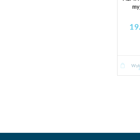
my
19
Wyb