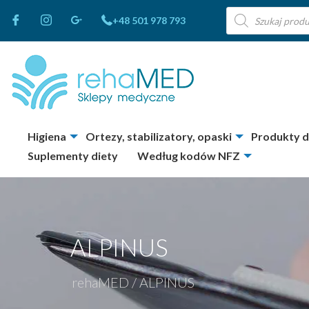
Wyszukiwarka
+48 501 978 793
produktów
Higiena
Ortezy, stabilizatory, opaski
Produkty 
Suplementy diety
Według kodów NFZ
ALPINUS
rehaMED
/
ALPINUS