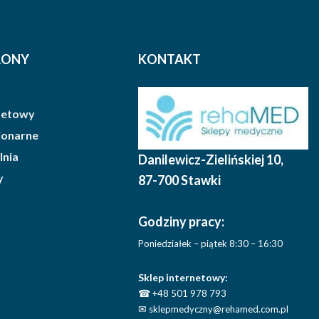
RONY
KONTAKT
rnetowy
cjonarne
lnia
Danilewicz-Zielińskiej 10
,
y
87-700 Stawki
Godziny pracy:
Poniedziałek – piątek 8:30 – 16:30
Sklep internetowy:
☎
+48 501 978 793
✉
sklepmedyczny@rehamed.com.pl