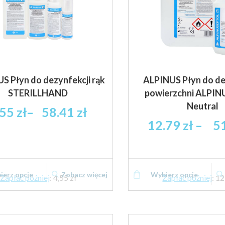
S Płyn do dezynfekcji rąk
ALPINUS Płyn do de
STERILLHAND
powierzchni ALPI
Neutral
Zakres
.55
zł
–
58.41
zł
cen:
12.79
zł
–
5
od
4.55 zł
brutto
Ten
do
ierz opcje
Zobacz więcej
Wybierz opcje
produkt
Zapłać później
:
4,55 zł
Zapłać później
:
12
58.41 zł
ma
brutto
wiele
wariantów.