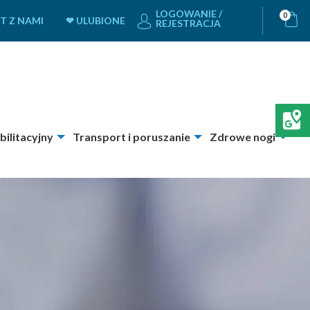
LOGOWANIE /
0
T Z NAMI
❤ ULUBIONE
REJESTRACJA
bilitacyjny
Transport i poruszanie
Zdrowe nogi