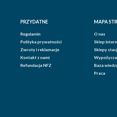
PRZYDATNE
MAPA ST
Regulamin
O nas
Polityka prywatności
Sklep inte
Zwroty i reklamacje
Sklepy sta
Kontakt z nami
Wypożycza
Refundacja NFZ
Baza wiedz
Praca