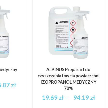
Opcje
Opcje
można
można
wybrać
wybrać
na
na
stronie
stronie
produktu
produktu
medyczny
ALPINUS Preparart do
czyszczenia i mycia powierzchni
IZOPROPANOL MEDYCZNY
Zakres
5.87
zł
70%
cen:
od
Zakr
19.69
zł
–
94.19
zł
21.59 zł
cen: