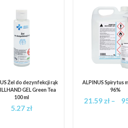
Opcje
można
wybrać
na
stronie
produktu
S Żel do dezynfekcji rąk
ALPINUS Spirytus 
ILLHAND GEL Green Tea
96%
100 ml
21.59
zł
–
9
5.27
zł