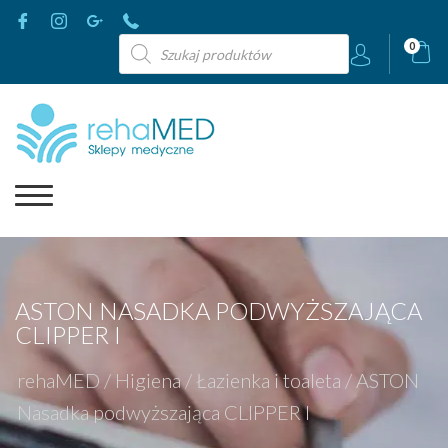
Wyszukiwarka
0
produktów
ASTON NASADKA PODWYŻSZAJĄCA
CLIPPER I
rehaMED
/
Higiena
/
Łazienka i toaleta
/
ASTON
Nasadka podwyższająca CLIPPER I