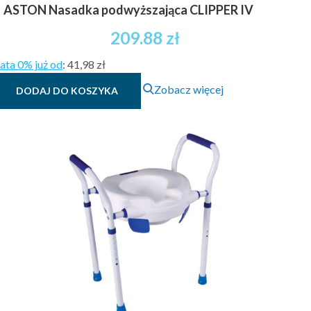
ASTON Nasadka podwyższająca CLIPPER IV
209.88
zł
ata 0% już od
:
41,98 zł
Zobacz więcej
DODAJ DO KOSZYKA