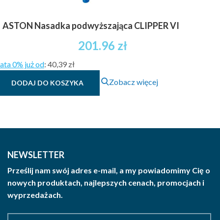
ASTON Nasadka podwyższająca CLIPPER VI
201.96
zł
ata 0% już od
:
40,39 zł
Zobacz więcej
DODAJ DO KOSZYKA
NEWSLETTER
Prześlij nam swój adres e-mail, a my powiadomimy Cię o
nowych produktach, najlepszych cenach, promocjach i
wyprzedażach.