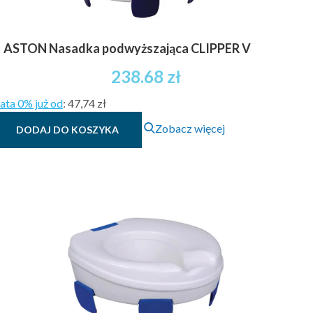
ASTON Nasadka podwyższająca CLIPPER V
238.68
zł
ata 0% już od
:
47,74 zł
Zobacz więcej
DODAJ DO KOSZYKA