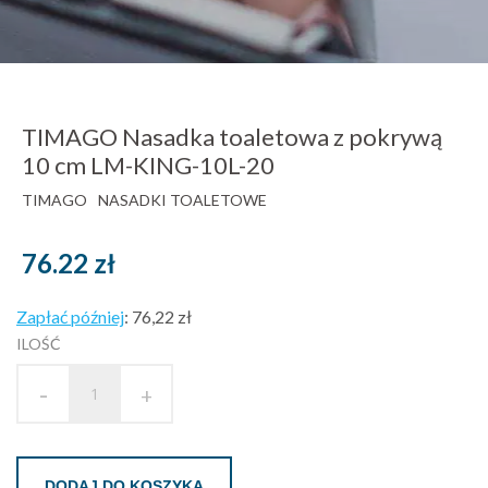
TIMAGO Nasadka toaletowa z pokrywą
10 cm LM-KING-10L-20
TIMAGO
NASADKI TOALETOWE
76.22
zł
Zapłać później
:
76,22 zł
ILOŚĆ
-
+
DODAJ DO KOSZYKA