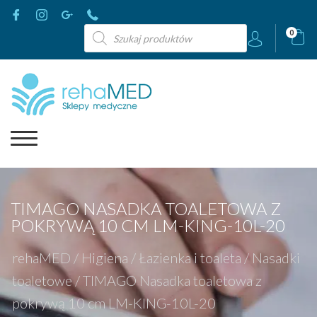
Wyszukiwarka
0
produktów
TIMAGO NASADKA TOALETOWA Z
POKRYWĄ 10 CM LM-KING-10L-20
rehaMED
/
Higiena
/
Łazienka i toaleta
/
Nasadki
toaletowe
/
TIMAGO Nasadka toaletowa z
pokrywą 10 cm LM-KING-10L-20