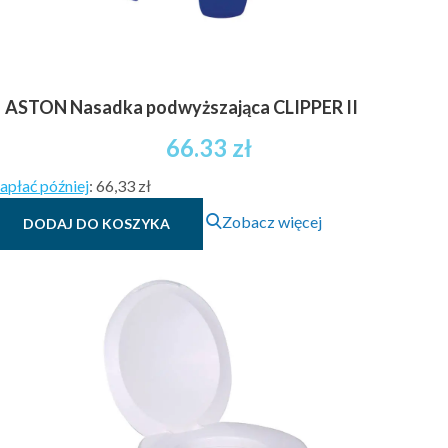
ASTON Nasadka podwyższająca CLIPPER II
66.33
zł
apłać później
:
66,33 zł
Zobacz więcej
DODAJ DO KOSZYKA