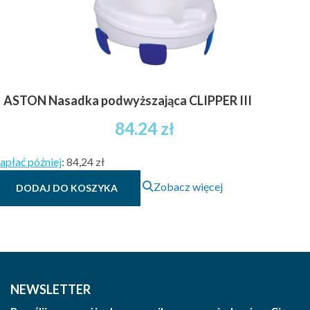
ASTON Nasadka podwyższająca CLIPPER III
84.24
zł
apłać później
:
84,24 zł
Zobacz więcej
DODAJ DO KOSZYKA
NEWSLETTER