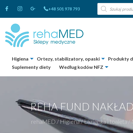
Wyszukiwarka
+48 501 978 793
produktów
Higiena
Ortezy, stabilizatory, opaski
Produkty 
Suplementy diety
Według kodów NFZ
REHA FUND NAKŁADK
rehaMED
/
Higiena
/
Łazienka i toaleta
/