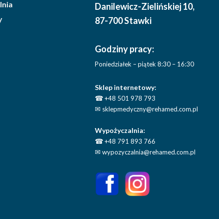
lnia
Danilewicz-Zielińskiej 10
,
y
87-700 Stawki
Godziny pracy:
Poniedziałek – piątek 8:30 – 16:30
Sklep internetowy:
☎
+48 501 978 793
✉
sklepmedyczny@rehamed.com.pl
Wypożyczalnia:
☎
+48 791 893 766
✉
wypozyczalnia@rehamed.com.pl