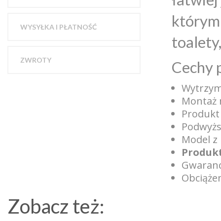
którym 
WYSYŁKA I PŁATNOŚĆ
toalety
ZWROTY
Cechy 
Wytrzym
Montaż 
Produkt 
Podwyższ
Model z 
Produk
Gwaranc
Obciążen
Zobacz też: