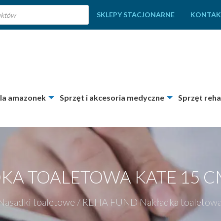
SKLEPY STACJONARNE
KONTAK
dla amazonek
Sprzęt i akcesoria medyczne
Sprzęt reha
A TOALETOWA KATE 15 CM
Nasadki toaletowe
/
REHA FUND Nakładka toaletowa