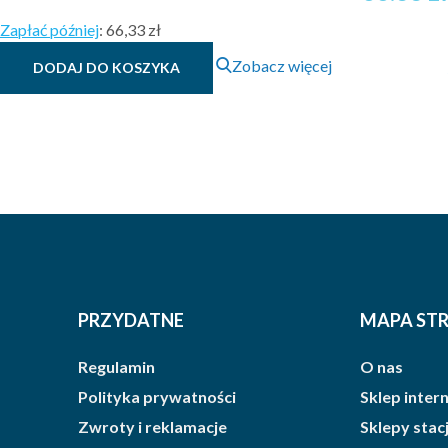
Zapłać później
:
66,33 zł
Zobacz więcej
DODAJ DO KOSZYKA
PRZYDATNE
MAPA ST
Regulamin
O nas
Polityka prywatności
Sklep inte
Zwroty i reklamacje
Sklepy sta