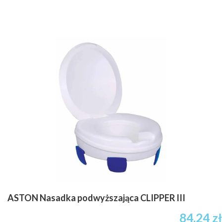
ASTON Nasadka podwyższająca CLIPPER III
84.24
zł