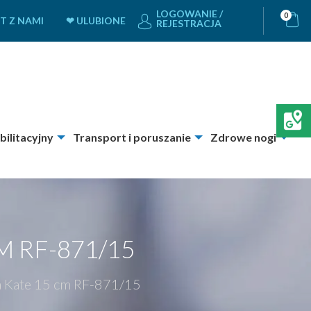
LOGOWANIE /
0
T Z NAMI
❤ ULUBIONE
REJESTRACJA
bilitacyjny
Transport i poruszanie
Zdrowe nogi
 RF-871/15
 Kate 15 cm RF-871/15