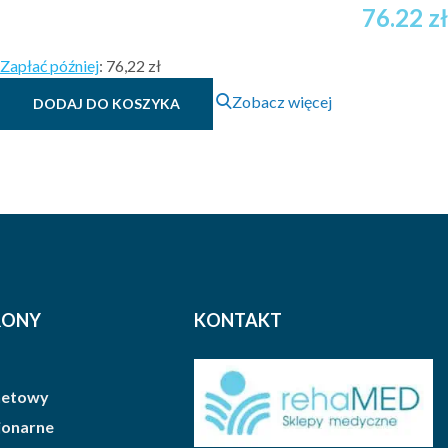
76.22
zł
Zapłać później
:
76,22 zł
Zobacz więcej
DODAJ DO KOSZYKA
RONY
KONTAKT
rnetowy
cjonarne