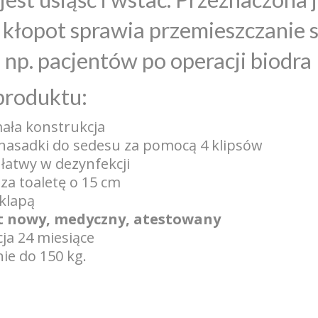
kłopot sprawia przemieszczanie si
, np. pacjentów po operacji biodra 
produktu:
ała konstrukcja
nasadki do sedesu za pomocą 4 klipsów
łatwy w dezynfekcji
a toaletę o 15 cm
klapą
t nowy, medyczny, atestowany
ja 24 miesiące
ie do 150 kg.