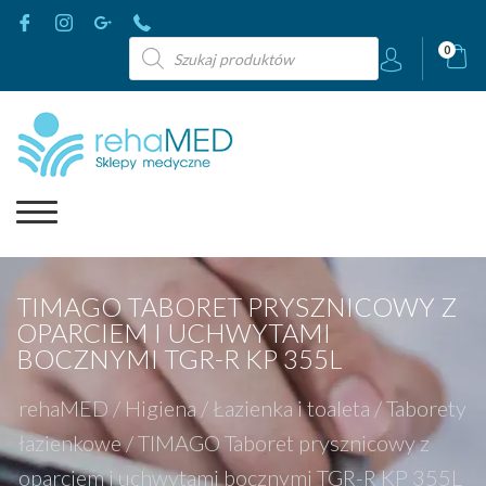
Wyszukiwarka
0
produktów
TIMAGO TABORET PRYSZNICOWY Z
OPARCIEM I UCHWYTAMI
BOCZNYMI TGR-R KP 355L
rehaMED
/
Higiena
/
Łazienka i toaleta
/
Taborety
łazienkowe
/
TIMAGO Taboret prysznicowy z
oparciem i uchwytami bocznymi TGR-R KP 355L