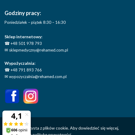
Godziny pracy:
Poniedziałek – piątek 8:30 – 16:30
Sklep internetowy:
☎
+48 501 978 793
✉
sklepmedyczny@rehamed.com.pl
Wypożyczalnia:
☎
+48 791 893 766
✉
wypozyczalnia@rehamed.com.pl
Ta strona korzysta z plików cookie. Aby dowiedzieć się więcej,
sprawdź naszą
politykę prywatności.