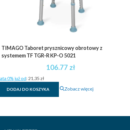
TIMAGO Taboret prysznicowy obrotowy z
systemem TF TGR-R KP-O 5021
106.77
zł
ata 0% już od
:
21,35 zł
Zobacz więcej
DODAJ DO KOSZYKA