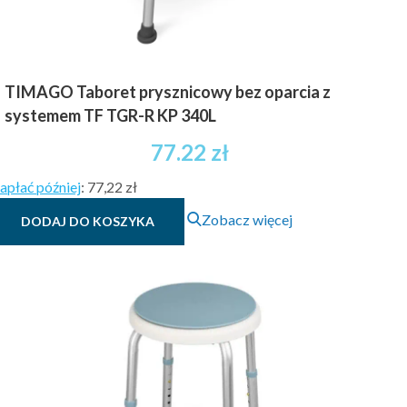
TIMAGO Taboret prysznicowy bez oparcia z
systemem TF TGR-R KP 340L
77.22
zł
apłać później
:
77,22 zł
Zobacz więcej
DODAJ DO KOSZYKA