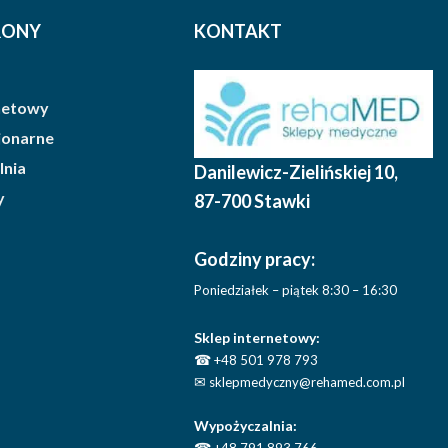
RONY
KONTAKT
rnetowy
cjonarne
lnia
Danilewicz-Zielińskiej 10
,
y
87-700 Stawki
Godziny pracy:
Poniedziałek – piątek 8:30 – 16:30
Sklep internetowy:
☎
+48 501 978 793
✉
sklepmedyczny@rehamed.com.pl
Wypożyczalnia:
☎