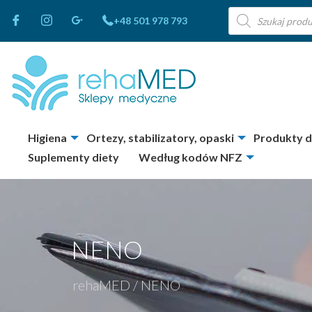
Wyszukiwarka
+48 501 978 793
produktów
Higiena
Ortezy, stabilizatory, opaski
Produkty 
Suplementy diety
Według kodów NFZ
NENO
rehaMED
/
NENO