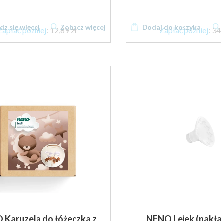
z się więcej
Zobacz więcej
Dodaj do koszyka
Zapłać później
:
12,89 zł
Zapłać później
:
34
 Karuzela do łóżeczka z
NENO Lejek (nakł