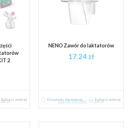
zęści
NENO Zawór do laktatorów
ktatorów
17.24
zł
IT 2
ł
Zobacz więcej
Dowiedz się więcej
Zobacz więcej
,36 zł
Zapłać później
:
17,24 zł