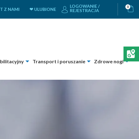
LOGOWANIE /
0
T Z NAMI
❤ ULUBIONE
REJESTRACJA
bilitacyjny
Transport i poruszanie
Zdrowe nogi