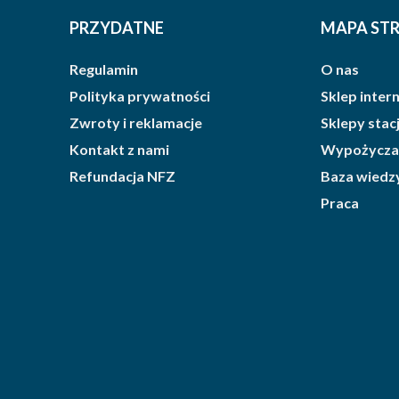
PRZYDATNE
MAPA ST
Regulamin
O nas
Polityka prywatności
Sklep inte
Zwroty i reklamacje
Sklepy sta
Kontakt z nami
Wypożycza
Refundacja NFZ
Baza wiedz
Praca