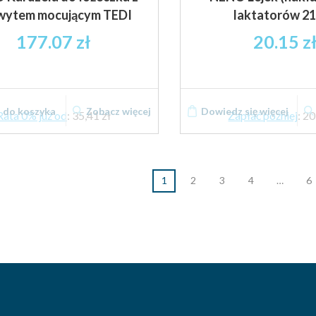
wytem mocującym TEDI
laktatorów 2
177.07
zł
20.15
z
 do koszyka
Zobacz więcej
Dowiedz się więcej
Rata 0% już od
:
35,41 zł
Zapłać później
:
20
1
2
3
4
…
6