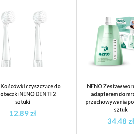
Końcówki czyszczące do
NENO Zestaw wor
zoteczki NENO DENTI 2
adapterem do mro
sztuki
przechowywania po
sztuk
12.89
zł
34.48
z