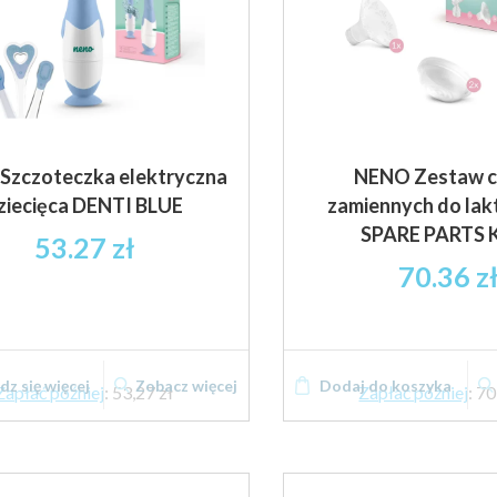
Szczoteczka elektryczna
NENO Zestaw c
ziecięca DENTI BLUE
zamiennych do la
SPARE PARTS K
53.27
zł
70.36
z
z się więcej
Zobacz więcej
Dodaj do koszyka
Zapłać później
:
53,27 zł
Zapłać później
:
70