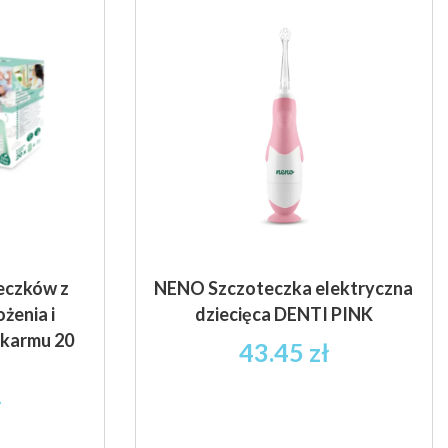
eczków z
NENO Szczoteczka elektryczna
żenia i
dziecięca DENTI PINK
karmu 20
43.45
zł
ł