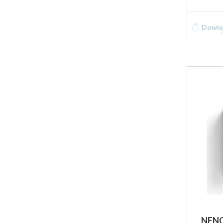
Dowied
NENO