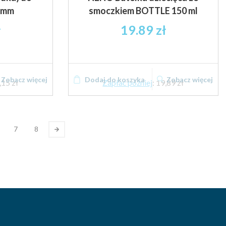
1mm
smoczkiem BOTTLE 150 ml
ł
19.89
zł
Zobacz więcej
Dodaj do koszyka
Zobacz więcej
,15 zł
Zapłać później
:
19,89 zł
7
8