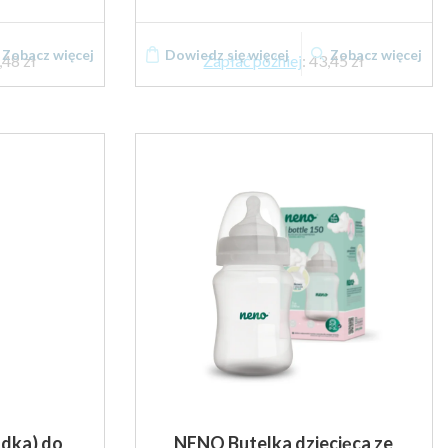
Zobacz więcej
Dowiedz się więcej
Zobacz więcej
,48 zł
Zapłać później
:
43,45 zł
adka) do
NENO Butelka dziecięca ze