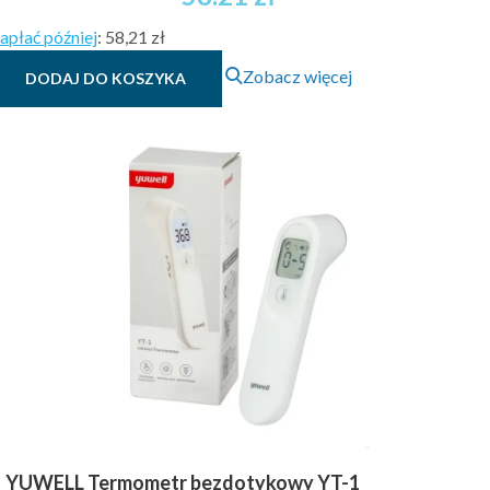
apłać później
:
58,21 zł
Zobacz więcej
DODAJ DO KOSZYKA
YUWELL Termometr bezdotykowy YT-1