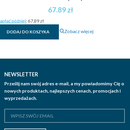
67.89
zł
apłać później
:
67,89 zł
Zobacz więcej
DODAJ DO KOSZYKA
NEWSLETTER
Prześlij nam swój adres e-mail, a my powiadomimy Cię o
nowych produktach, najlepszych cenach, promocjach i
wyprzedażach.