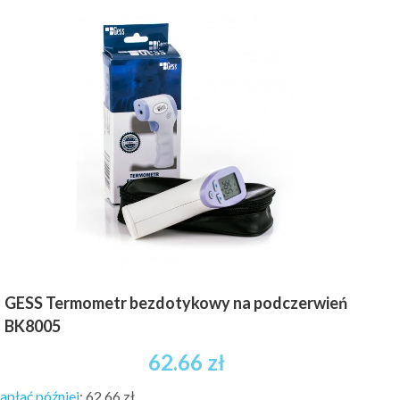
GESS Termometr bezdotykowy na podczerwień
BK8005
62.66
zł
apłać później
:
62,66 zł