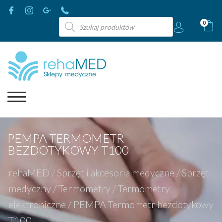
Wyszukiwarka
0
produktów
PEMPA TERMOMETR
BEZDOTYKOWY T100
rehaMED
/
Sprzęt i akcesoria medyczne
/
Sprzęt
medyczny
/
Termometry
/
Termometry
elektroniczne
/
PEMPA Termometr bezdotykowy
T100