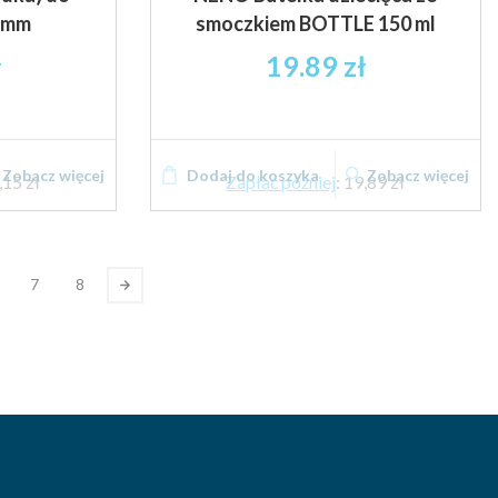
1mm
smoczkiem BOTTLE 150 ml
ł
19.89
zł
Zobacz więcej
Dodaj do koszyka
Zobacz więcej
,15 zł
Zapłać później
:
19,89 zł
7
8