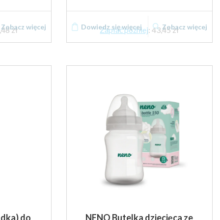
Zobacz więcej
Dowiedz się więcej
Zobacz więcej
,48 zł
Zapłać później
:
43,45 zł
adka) do
NENO Butelka dziecięca ze