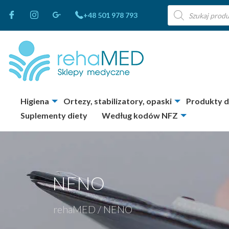
Wyszukiwarka
+48 501 978 793
produktów
Higiena
Ortezy, stabilizatory, opaski
Produkty 
Suplementy diety
Według kodów NFZ
NENO
rehaMED
/
NENO