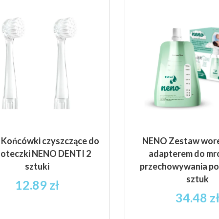
Końcówki czyszczące do
NENO Zestaw wor
zoteczki NENO DENTI 2
adapterem do mro
sztuki
przechowywania po
sztuk
12.89
zł
34.48
z