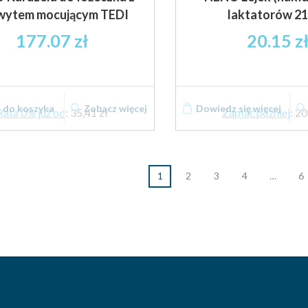
wytem mocującym TEDI
laktatorów 2
177.07
zł
20.15
z
 do koszyka
Zobacz więcej
Dowiedz się więcej
Rata 0% już od
:
35,41 zł
Zapłać później
:
20
1
2
3
4
…
6