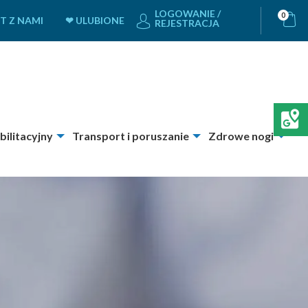
LOGOWANIE /
0
T Z NAMI
❤ ULUBIONE
REJESTRACJA
bilitacyjny
Transport i poruszanie
Zdrowe nogi