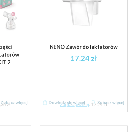
zęści
NENO Zawór do laktatorów
ktatorów
17.24
zł
IT 2
ł
Zobacz więcej
Dowiedz się więcej
Zobacz więcej
,36 zł
Zapłać później
:
17,24 zł