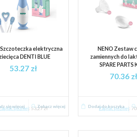
Szczoteczka elektryczna
NENO Zestaw c
ziecięca DENTI BLUE
zamiennych do la
SPARE PARTS K
53.27
zł
70.36
z
z się więcej
Zobacz więcej
Dodaj do koszyka
Zapłać później
:
53,27 zł
Zapłać później
:
70