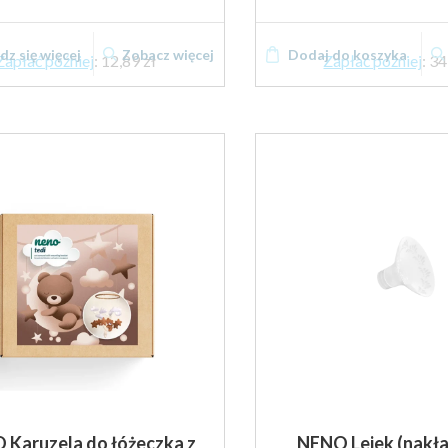
z się więcej
Zobacz więcej
Dodaj do koszyka
Zapłać później
:
12,89 zł
Zapłać później
:
34
 Karuzela do łóżeczka z
NENO Lejek (nakł