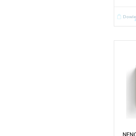
Dowied
NENO