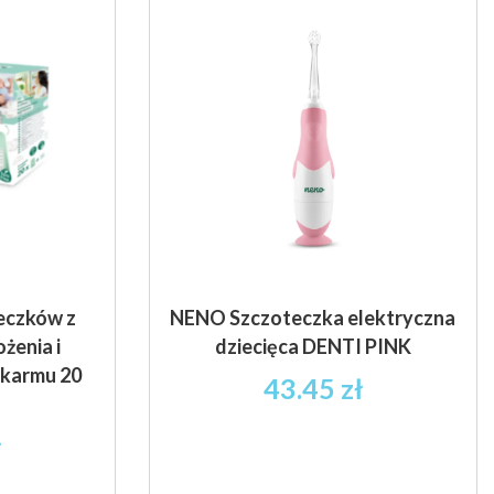
eczków z
NENO Szczoteczka elektryczna
żenia i
dziecięca DENTI PINK
karmu 20
43.45
zł
ł