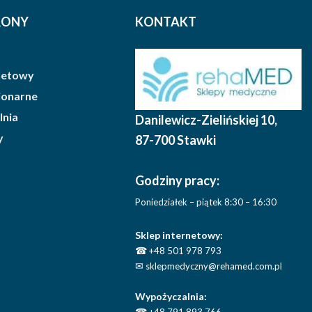
RONY
KONTAKT
rnetowy
cjonarne
lnia
Danilewicz-Zielińskiej 10
,
y
87-700 Stawki
Godziny pracy:
Poniedziałek – piątek 8:30 – 16:30
Sklep internetowy:
☎
+48 501 978 793
✉
sklepmedyczny@rehamed.com.pl
Wypożyczalnia:
☎