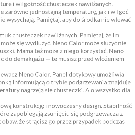
turę i wilgotność chusteczek nawilżanych.
 zarówno jednostajną temperaturę, jak i wilgoć
ie wysychają. Pamiętaj, aby do środka nie wlewać
uk chusteczek nawilżanych. Pamiętaj, że im
 może się wydłużyć. Neno Calor może służyć nie
uszki. Mama też może z niego korzystać. Neno
ic do demakijażu — te musisz przed włożeniem
grzewacz Neno Calor. Panel dotykowy umożliwia
onką informującą o trybie podgrzewania znajduje
peratury nagrzeją się chusteczki. A o wszystko dla
wą konstrukcję i nowoczesny design. Stabilność
re zapobiegają zsunięciu się podgrzewacza z
 obaw, że strącisz go przez przypadek podczas