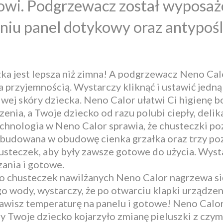
owi. Podgrzewacz został wyposaż
niu panel dotykowy oraz antypoś
ka jest lepsza niż zimna! A podgrzewacz Neno Calo
przyjemnością. Wystarczy kliknąć i ustawić jedną
iwej skóry dziecka. Neno Calor ułatwi Ci higienę 
rzenia, a Twoje dziecko od razu polubi ciepły, del
nologia w Neno Calor sprawia, że chusteczki pozos
budowana w obudowę cienka grzałka oraz trzy poz
usteczek, aby były zawsze gotowe do użycia. Wyst
ania i gotowe.
 chusteczek nawilżanych Neno Calor nagrzewa się
o wody, wystarczy, że po otwarciu klapki urządzen
tawisz temperaturę na panelu i gotowe! Neno Calo
y Twoje dziecko kojarzyło zmianę pieluszki z czy