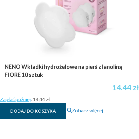
NENO Wkładki hydrożelowe na pierś z lanoliną
FIORE 10 sztuk
14.44
zł
Zapłać później
:
14,44 zł
Zobacz więcej
DODAJ DO KOSZYKA