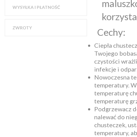
maluszk
WYSYŁKA I PŁATNOŚĆ
korzysta
ZWROTY
Cechy:
Ciepła chustecz
Twojego bobasa 
czystości wrażl
infekcje i odpa
Nowoczesna tech
temperatury. W
temperaturę ch
temperaturę grz
Podgrzewacz do
nalewać do nieg
chusteczek, us
temperatury, ab