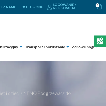
LOGOWANIE /
0
T Z NAMI
❤ ULUBIONE
REJESTRACJA
bilitacyjny
Transport i poruszanie
Zdrowe nogi
R
et i dzieci
/
NENO Podgrzewacz do