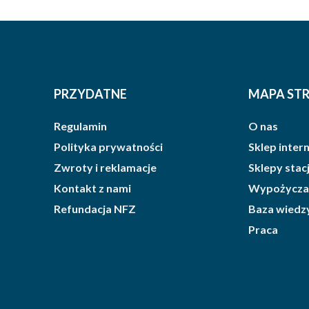
PRZYDATNE
MAPA ST
Regulamin
O nas
Polityka prywatności
Sklep inte
Zwroty i reklamacje
Sklepy sta
Kontakt z nami
Wypożycza
Refundacja NFZ
Baza wiedz
Praca