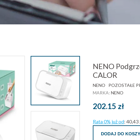
NENO Podgrze
CALOR
NENO
POZOSTAŁE PR
MARKA:
NENO
202.15
zł
Rata 0% już od
:
40,43 
DODAJ DO KOSZ