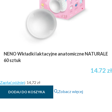
NENO Wkładki laktacyjne anatomiczne NATURALE
60 sztuk
14.72
zł
Zapłać później
:
14,72 zł
Zobacz więcej
DODAJ DO KOSZYKA