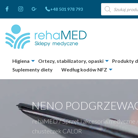
Wyszukiwarka
+48 501 978 793
produktów
Higiena
Ortezy, stabilizatory, opaski
Produkty 
Suplementy diety
Według kodów NFZ
NENO PODGRZEWAC
rehaMED
/
Sprzęt i akcesoria medyczne
chusteczek CALOR