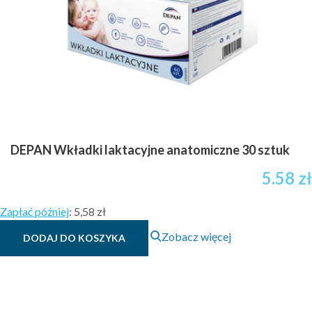
DEPAN Wkładki laktacyjne anatomiczne 30 sztuk
5.58
zł
Zapłać później
:
5,58 zł
Zobacz więcej
DODAJ DO KOSZYKA