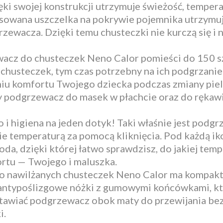
ki swojej konstrukcji utrzymuje świeżość, tempera
sowana uszczelka na pokrywie pojemnika utrzymuje
ewacza. Dzięki temu chusteczki nie kurczą się i n
cz do chusteczek Neno Calor pomieści do 150 szt
chusteczek, tym czas potrzebny na ich podgrzanie
niu komfortu Twojego dziecka podczas zmiany piel
ny podgrzewacz do masek w płachcie oraz do rękaw
 i higiena na jeden dotyk! Taki właśnie jest pod
e temperaturą za pomocą kliknięcia. Pod każdą ik
ioda, dzięki której łatwo sprawdzisz, do jakiej tem
tu — Twojego i maluszka.
 nawilżanych chusteczek Neno Calor ma kompakto
antypoślizgowe nóżki z gumowymi końcówkami, któ
stawiać podgrzewacz obok maty do przewijania bez
i.