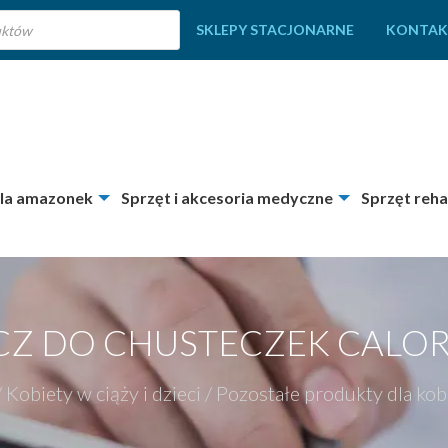
SKLEPY STACJONARNE
KONTAK
dla amazonek
Sprzęt i akcesoria medyczne
Sprzęt reha
Z DO CHUSTECZEK CALO
/
Kobiety w ciąży i dzieci
/
Pozostałe produkty dla kobi