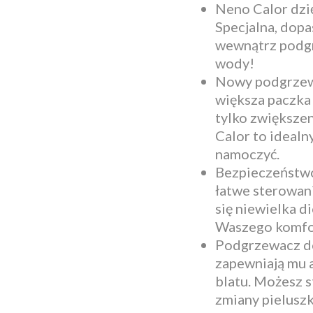
Neno Calor dzię
Specjalna, dopa
wewnątrz podgrz
wody!
Nowy podgrzewa
większa paczka 
tylko zwiększe
Calor to ideal
namoczyć.
Bezpieczeństwo
łatwe sterowani
się niewielka d
Waszego komfor
Podgrzewacz do
zapewniają mu 
blatu. Możesz 
zmiany pieluszk