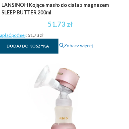
LANSINOH Kojące masło do ciała z magnezem
SLEEP BUTTER 200ml
51.73
zł
apłać później
:
51,73 zł
Zobacz więcej
DODAJ DO KOSZYKA