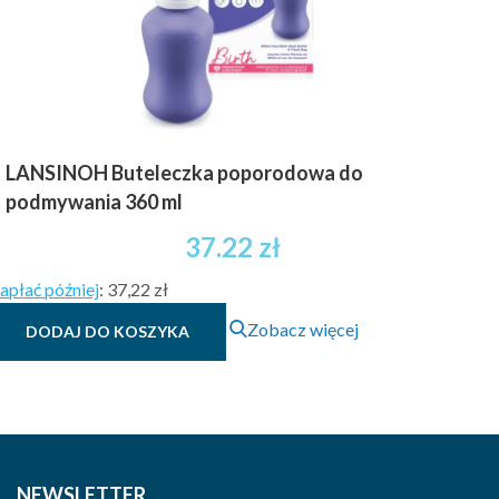
LANSINOH Buteleczka poporodowa do
podmywania 360 ml
37.22
zł
apłać później
:
37,22 zł
Zobacz więcej
DODAJ DO KOSZYKA
NEWSLETTER