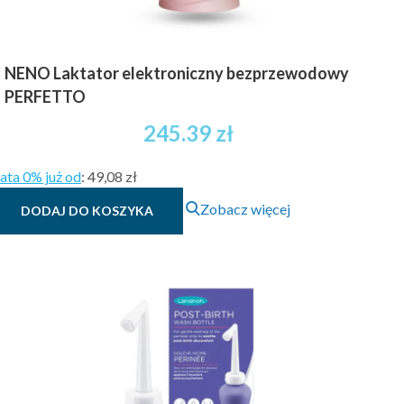
NENO Laktator elektroniczny bezprzewodowy
PERFETTO
245.39
zł
ata 0% już od
:
49,08 zł
Zobacz więcej
DODAJ DO KOSZYKA