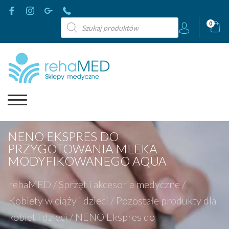
Wyszukiwarka
0
produktów
NENO EKSPRES DO
PRZYGOTOWANIA MLEKA
MODYFIKOWANEGO AQUA
rehaMED
/
Sprzęt i akcesoria medyczne
/
Kobiety w ciąży i dzieci
/
Pozostałe produkty dla
kobiet i dzieci
/
NENO Ekspres do