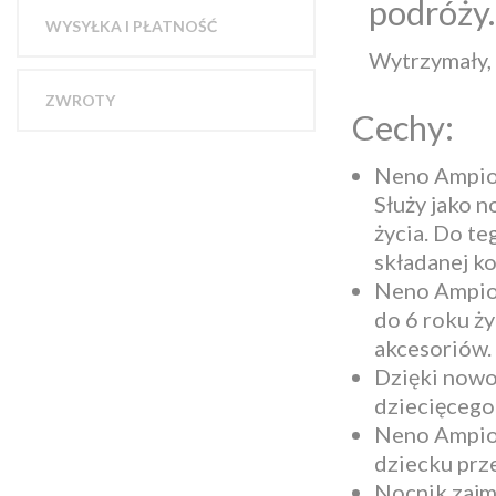
podróży.
WYSYŁKA I PŁATNOŚĆ
Wytrzymały, 
ZWROTY
Cechy:
Neno Ampio 
Służy jako n
życia. Do t
składanej k
Neno Ampio s
do 6 roku ż
akcesoriów.
Dzięki nowo
dziecięcego
Neno Ampio 
dziecku prze
Nocnik zajm