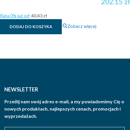
202.15
zł
Rata 0% już od
:
40,43 zł
Zobacz więcej
DODAJ DO KOSZYKA
NEWSLETTER
Prześlij nam swój adres e-mail, a my powiadomimy Cię o
nowych produktach, najlepszych cenach, promocjach i
wyprzedażach.