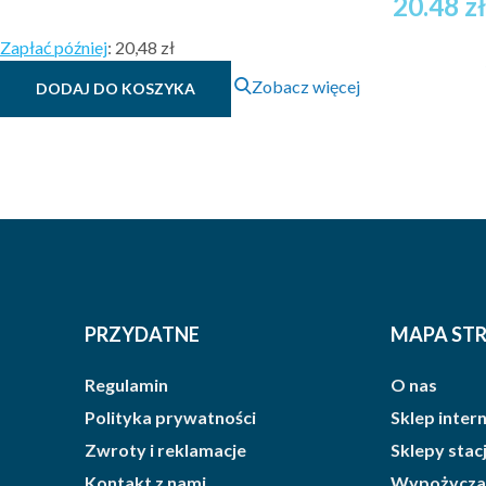
20.48
zł
Zapłać później
:
20,48 zł
Zobacz więcej
DODAJ DO KOSZYKA
PRZYDATNE
MAPA ST
Regulamin
O nas
Polityka prywatności
Sklep inte
Zwroty i reklamacje
Sklepy sta
Kontakt z nami
Wypożycza