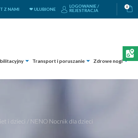
LOGOWANIE /
0
T Z NAMI
❤ ULUBIONE
REJESTRACJA
bilitacyjny
Transport i poruszanie
Zdrowe nogi
et i dzieci
/
NENO Nocnik dla dzieci