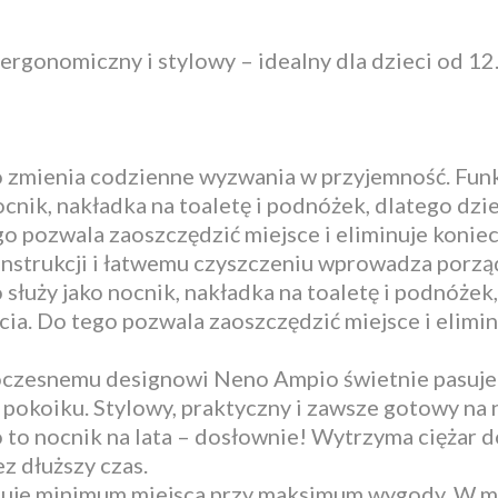
ergonomiczny i stylowy – idealny dla dzieci od 12. 
zmienia codzienne wyzwania w przyjemność. Funkc
ocnik, nakładka na toaletę i podnóżek, dlatego dzi
ego pozwala zaoszczędzić miejsce i eliminuje koni
onstrukcji i łatwemu czyszczeniu wprowadza porz
łuży jako nocnik, nakładka na toaletę i podnóżek,
ycia. Do tego pozwala zaoszczędzić miejsce i elim
czesnemu designowi Neno Ampio świetnie pasuje ni
 pokoiku. Stylowy, praktyczny i zawsze gotowy n
to nocnik na lata – dosłownie! Wytrzyma ciężar 
z dłuższy czas.
uje minimum miejsca przy maksimum wygody. W mg