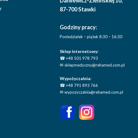
Danilewicz-Zielińskiej 10
,
y
87-700 Stawki
Godziny pracy:
Poniedziałek – piątek 8:30 – 16:30
Sklep internetowy:
☎
+48 501 978 793
✉
sklepmedyczny@rehamed.com.pl
Wypożyczalnia:
☎
+48 791 893 766
✉
wypozyczalnia@rehamed.com.pl