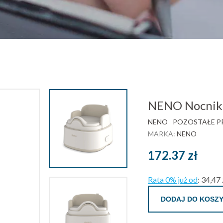
NENO Nocnik 
NENO
POZOSTAŁE PR
MARKA:
NENO
172.37
zł
Rata 0% już od
:
34,47 
DODAJ DO KOSZ