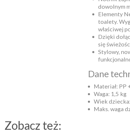
dowolnym m
Elementy Ne
toalety. Wy
właściwej po
Dzięki dołą
się świeżoś
Stylowy, no
funkcjonalno
Dane techn
Materiał: P
Waga: 1,5 kg
Wiek dziecka
Maks. waga dz
Zobacz też: