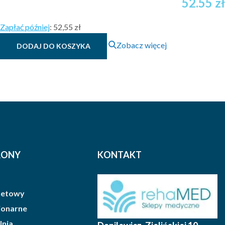
52.55
zł
Zapłać później
:
52,55 zł
Zobacz więcej
DODAJ DO KOSZYKA
RONY
KONTAKT
rnetowy
cjonarne
lnia