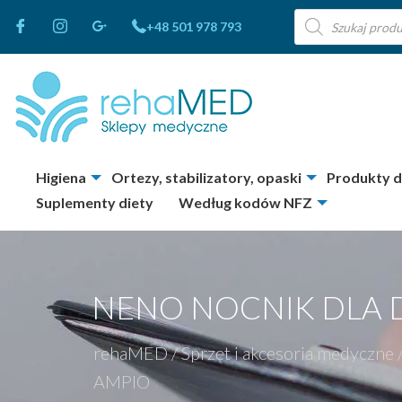
Wyszukiwarka
+48 501 978 793
produktów
Higiena
Ortezy, stabilizatory, opaski
Produkty 
Suplementy diety
Według kodów NFZ
NENO NOCNIK DLA D
rehaMED
/
Sprzęt i akcesoria medyczne
AMPIO