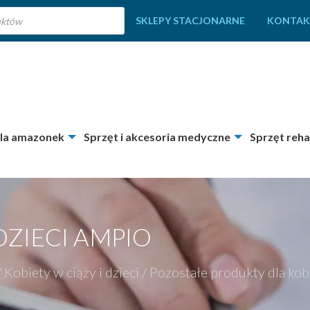
SKLEPY STACJONARNE
KONTAK
dla amazonek
Sprzęt i akcesoria medyczne
Sprzęt reha
ZIECI AMPIO
/
Kobiety w ciąży i dzieci
/
Pozostałe produkty dla kobi