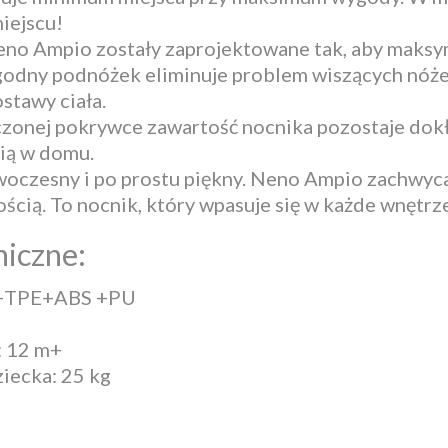
iejscu!
no Ampio zostały zaprojektowane tak, aby maksyma
godny podnóżek eliminuje problem wiszących nóże
stawy ciała.
czonej pokrywce zawartość nocnika pozostaje dokł
cią w domu.
woczesny i po prostu piękny. Neno Ampio zachwyca
ścią. To nocnik, który wpasuje się w każde wnętrze
iczne:
P +TPE+ABS +PU
: 12 m+
iecka: 25 kg