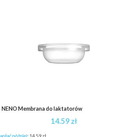
NENO Membrana do laktatorów
14.59
zł
apłać później
:
14,59 zł