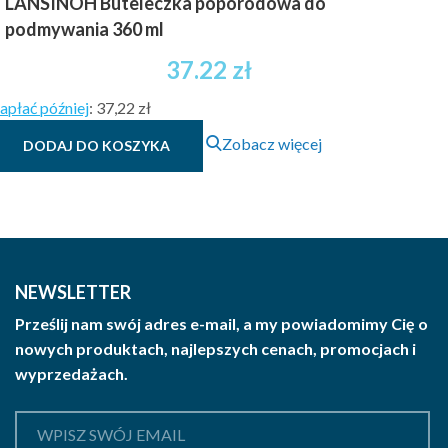
LANSINOH Buteleczka poporodowa do
podmywania 360 ml
37.22
zł
apłać później
:
37,22 zł
Zobacz więcej
DODAJ DO KOSZYKA
NEWSLETTER
Prześlij nam swój adres e-mail, a my powiadomimy Cię o
nowych produktach, najlepszych cenach, promocjach i
wyprzedażach.