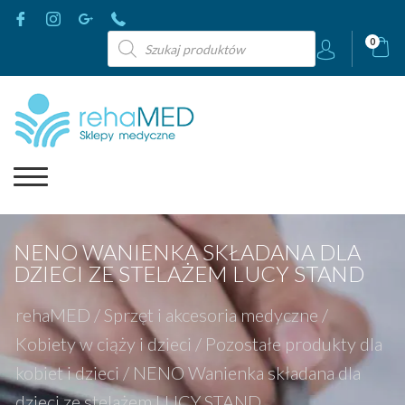
Wyszukiwarka
0
produktów
NENO WANIENKA SKŁADANA DLA
DZIECI ZE STELAŻEM LUCY STAND
rehaMED
/
Sprzęt i akcesoria medyczne
/
Kobiety w ciąży i dzieci
/
Pozostałe produkty dla
kobiet i dzieci
/
NENO Wanienka składana dla
dzieci ze stelażem LUCY STAND