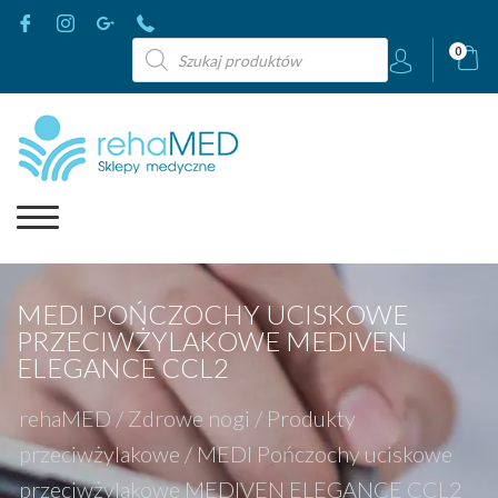
Wyszukiwarka
0
produktów
MEDI POŃCZOCHY UCISKOWE
PRZECIWŻYLAKOWE MEDIVEN
ELEGANCE CCL2
rehaMED
/
Zdrowe nogi
/
Produkty
przeciwżylakowe
/
MEDI Pończochy uciskowe
przeciwżylakowe MEDIVEN ELEGANCE CCL2