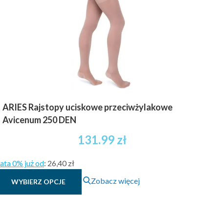
wybrać
na
stronie
produktu
ARIES Rajstopy uciskowe przeciwżylakowe
Avicenum 250 DEN
131.99
zł
ata 0% już od
:
26,40 zł
Ten
Zobacz więcej
WYBIERZ OPCJE
produkt
ma
wiele