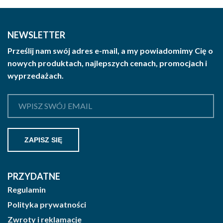
wariantów.
Opcje
można
NEWSLETTER
wybrać
Prześlij nam swój adres e-mail, a my powiadomimy Cię o
na
nowych produktach, najlepszych cenach, promocjach i
stronie
wyprzedażach.
produktu
PRZYDATNE
Regulamin
Polityka prywatności
Zwroty i reklamacje