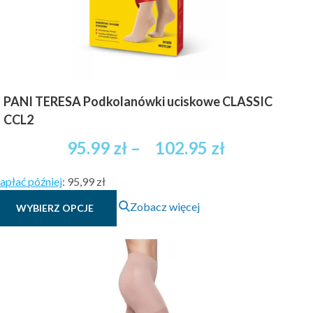
produktu
PANI TERESA Podkolanówki uciskowe CLASSIC
CCL2
Zakres
95.99
zł
–
102.95
zł
cen:
apłać później
:
95,99 zł
od
Ten
Zobacz więcej
WYBIERZ OPCJE
95.99 zł
produkt
brutto
ma
wiele
do
wariantów.
102.95 zł
Opcje
brutto
można