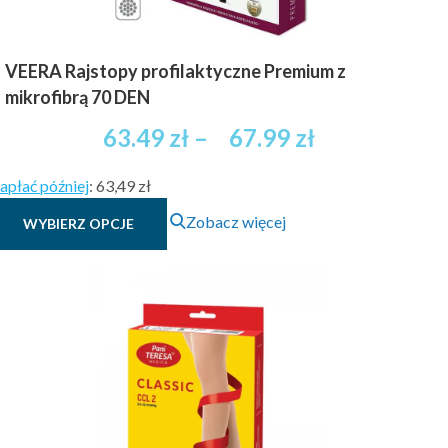
VEERA Rajstopy profilaktyczne Premium z
mikrofibrą 70 DEN
Zakres
63.49
zł
–
67.99
zł
cen:
apłać później
:
63,49 zł
od
Ten
Zobacz więcej
WYBIERZ OPCJE
63.49 zł
produkt
brutto
ma
wiele
do
wariantów.
67.99 zł
Opcje
brutto
można
wybrać
na
stronie