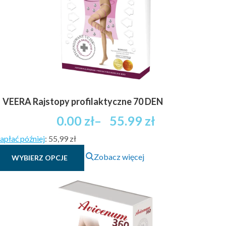
VEERA Rajstopy profilaktyczne 70 DEN
Zakres
0.00
zł
–
55.99
zł
cen:
apłać później
:
55,99 zł
od
Ten
0.00 zł
Zobacz więcej
WYBIERZ OPCJE
produkt
brutto
ma
do
wiele
55.99 zł
wariantów.
brutto
Opcje