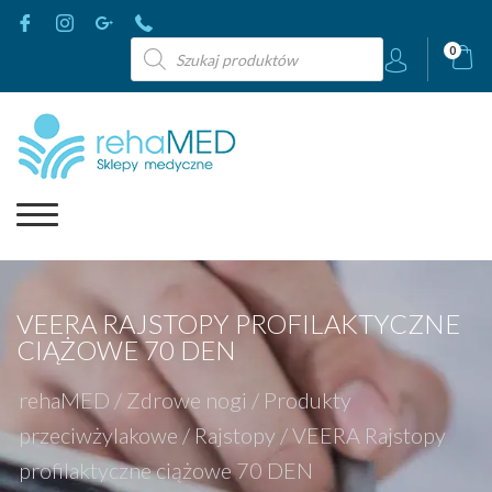
Wyszukiwarka
0
produktów
VEERA RAJSTOPY PROFILAKTYCZNE
CIĄŻOWE 70 DEN
rehaMED
/
Zdrowe nogi
/
Produkty
przeciwżylakowe
/
Rajstopy
/
VEERA Rajstopy
profilaktyczne ciążowe 70 DEN