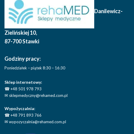
Danilewicz-
Zielińskiej 10
,
87-700 Stawki
Godziny pracy:
Poniedziałek – piątek 8:30 – 16:30
Sklep internetowy:
☎
+48 501 978 793
✉
sklepmedyczny@rehamed.com.pl
Wypożyczalnia:
☎
+48 791 893 766
✉
wypozyczalnia@rehamed.com.pl