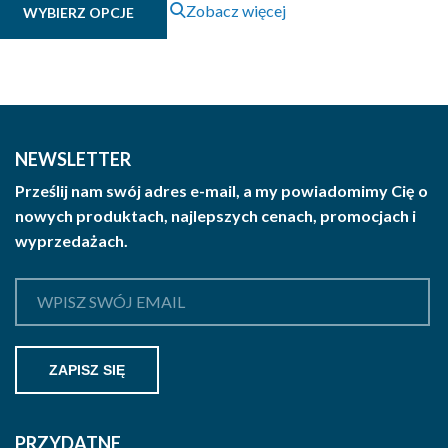
Zobacz więcej
WYBIERZ OPCJE
produkt
ma
wiele
wariantów.
Opcje
można
NEWSLETTER
wybrać
Prześlij nam swój adres e-mail, a my powiadomimy Cię o
na
nowych produktach, najlepszych cenach, promocjach i
stronie
wyprzedażach.
produktu
PRZYDATNE