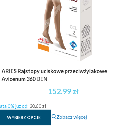
można
wybrać
na
stronie
produktu
ARIES Rajstopy uciskowe przeciwżylakowe
Avicenum 360 DEN
152.99
zł
ata 0% już od
:
30,60 zł
Ten
Zobacz więcej
WYBIERZ OPCJE
produkt
ma
wiele