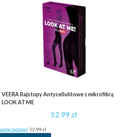
wariantów.
Opcje
można
wybrać
na
stronie
produktu
VEERA Rajstopy Antycellulitowe z mikrofibrą
LOOK AT ME
52.99
zł
apłać później
:
52,99 zł
Ten