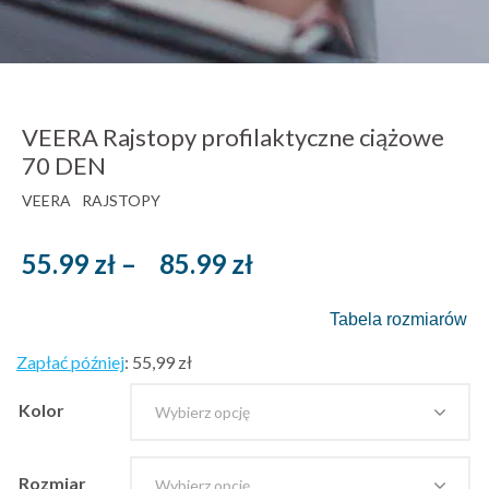
VEERA Rajstopy profilaktyczne ciążowe
70 DEN
VEERA
RAJSTOPY
Zakres
55.99
zł
–
85.99
zł
cen:
Tabela rozmiarów
od
55.99 zł
Zapłać później
:
55,99 zł
brutto
Kolor
do
85.99 zł
Rozmiar