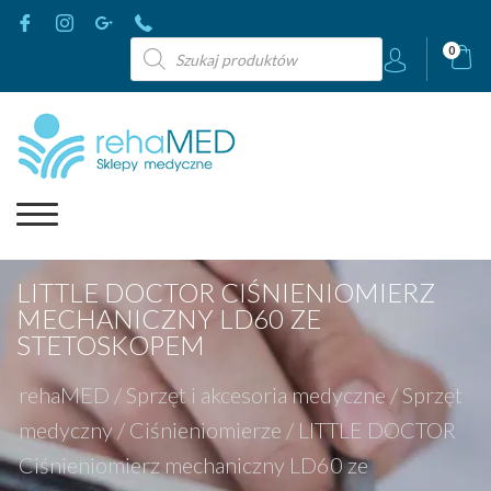
Wyszukiwarka
0
produktów
LITTLE DOCTOR CIŚNIENIOMIERZ
MECHANICZNY LD60 ZE
STETOSKOPEM
rehaMED
/
Sprzęt i akcesoria medyczne
/
Sprzęt
medyczny
/
Ciśnieniomierze
/
LITTLE DOCTOR
Ciśnieniomierz mechaniczny LD60 ze