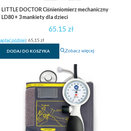
LITTLE DOCTOR Ciśnieniomierz mechaniczny
LD80 + 3 mankiety dla dzieci
65.15
zł
apłać później
:
65,15 zł
Zobacz więcej
DODAJ DO KOSZYKA