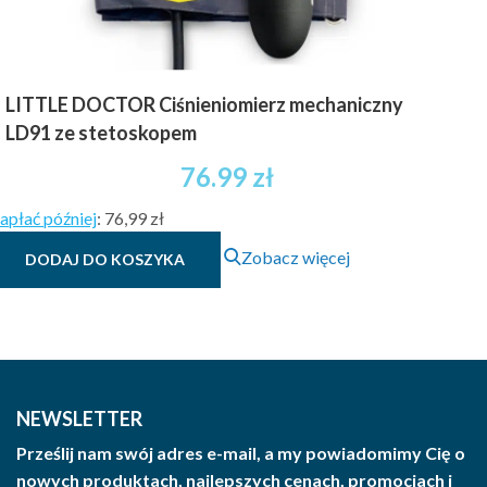
LITTLE DOCTOR Ciśnieniomierz mechaniczny
LD91 ze stetoskopem
76.99
zł
apłać później
:
76,99 zł
Zobacz więcej
DODAJ DO KOSZYKA
NEWSLETTER
Prześlij nam swój adres e-mail, a my powiadomimy Cię o
nowych produktach, najlepszych cenach, promocjach i