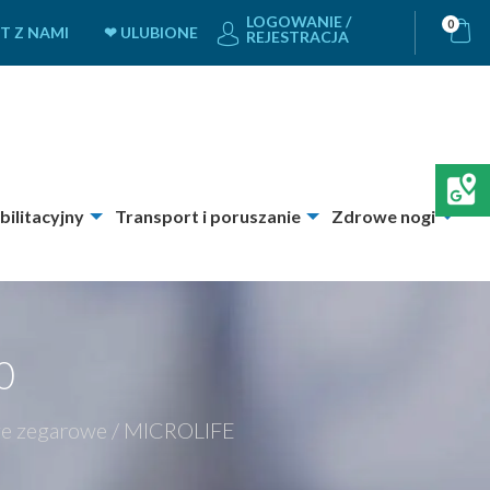
LOGOWANIE /
0
T Z NAMI
❤ ULUBIONE
REJESTRACJA
bilitacyjny
Transport i poruszanie
Zdrowe nogi
0
ze zegarowe
/
MICROLIFE