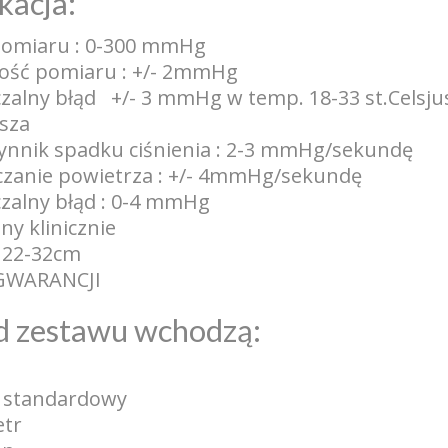
kacja:
pomiaru : 0-300 mmHg
ość pomiaru : +/- 2mmHg
zalny błąd +/- 3 mmHg w temp. 18-33 st.Celsju
usza
ynnik spadku ciśnienia : 2-3 mmHg/sekundę
zanie powietrza : +/- 4mmHg/sekundę
zalny błąd : 0-4 mmHg
y klinicznie
 22-32cm
GWARANCJI
d zestawu wchodzą:
 standardowy
tr