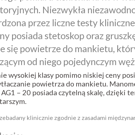
toryjnych. Niezwykła niezawodno
dzona przez liczne testy kliniczn
y posiada stetoskop oraz gruszkę
 się powietrze do mankietu, któr
zącym od niego pojedynczym węż
e wysokiej klasy pomimo niskiej ceny pos
wtłaczanie powietrza do mankietu. Manom
 AG1 – 20 posiada czytelną skalę, dzięki
tarszym.
zebadany klinicznie zgodnie z zasadami międzyn