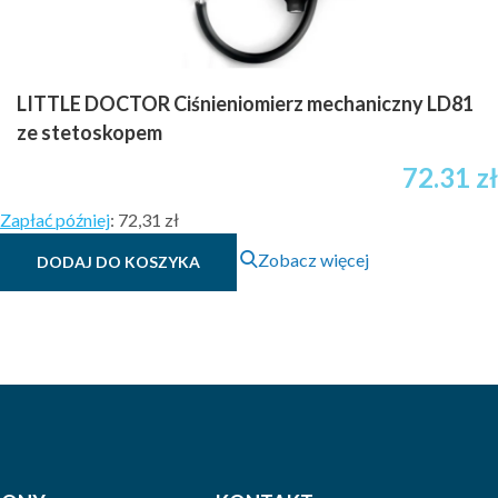
LITTLE DOCTOR Ciśnieniomierz mechaniczny LD81
ze stetoskopem
72.31
zł
Zapłać później
:
72,31 zł
Zobacz więcej
DODAJ DO KOSZYKA