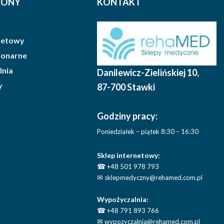
RONY
KONTAKT
rnetowy
cjonarne
lnia
Danilewicz-Zielińskiej 10
,
y
87-700 Stawki
Godziny pracy:
Poniedziałek – piątek 8:30 – 16:30
Sklep internetowy:
☎
+48 501 978 793
✉
sklepmedyczny@rehamed.com.pl
Wypożyczalnia:
☎
+48 791 893 766
✉
wypozyczalnia@rehamed.com.pl