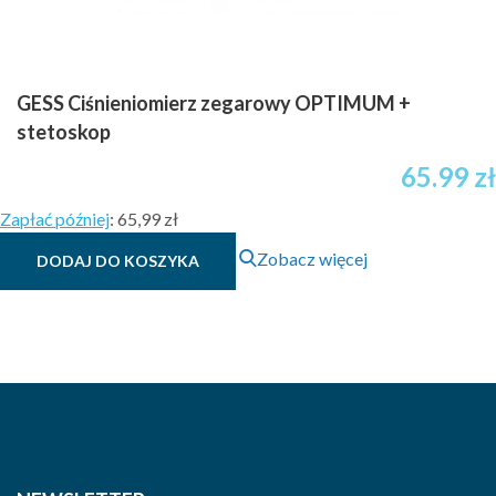
GESS Ciśnieniomierz zegarowy OPTIMUM +
stetoskop
65.99
zł
Zapłać później
:
65,99 zł
Zobacz więcej
DODAJ DO KOSZYKA