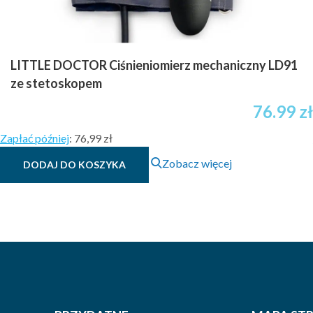
LITTLE DOCTOR Ciśnieniomierz mechaniczny LD91
ze stetoskopem
76.99
zł
Zapłać później
:
76,99 zł
Zobacz więcej
DODAJ DO KOSZYKA