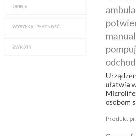
OPINIE
ambula
potwier
WYSYŁKA I PŁATNOŚĆ
manualn
pompuje
ZWROTY
odchod
Urządzeni
ułatwia 
Microlife
osobom s
Produkt pr