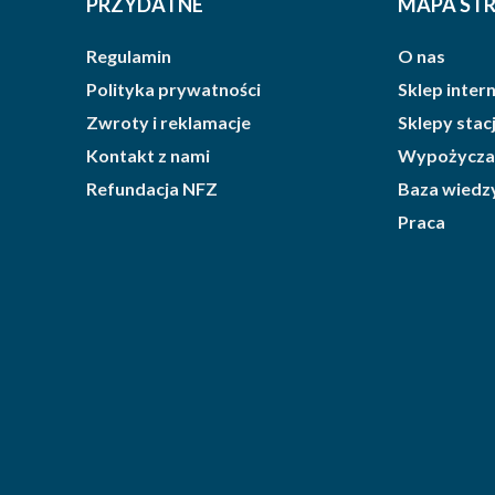
PRZYDATNE
MAPA ST
Regulamin
O nas
Polityka prywatności
Sklep inte
Zwroty i reklamacje
Sklepy sta
Kontakt z nami
Wypożycza
Refundacja NFZ
Baza wiedz
Praca