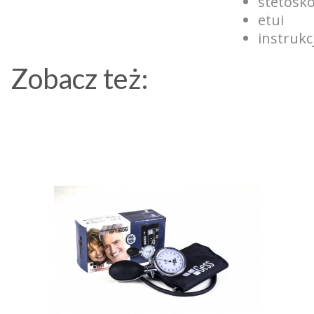
stetosk
etui
instrukc
Zobacz też: