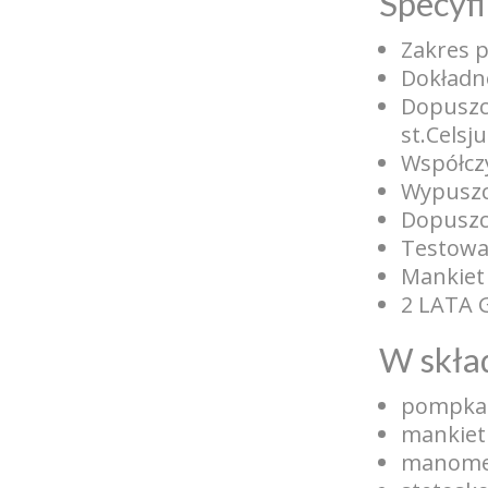
Specyfi
Zakres 
Dokładn
Dopuszc
st.Celsj
Współcz
Wypuszc
Dopuszc
Testowan
Mankiet
2 LATA 
W skła
pompka
mankiet
manome