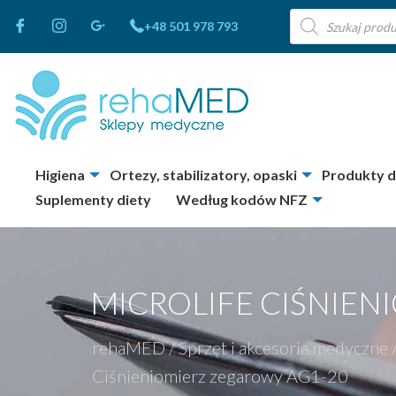
Wyszukiwarka
+48 501 978 793
produktów
Higiena
Ortezy, stabilizatory, opaski
Produkty 
Suplementy diety
Według kodów NFZ
MICROLIFE CIŚNIEN
rehaMED
/
Sprzęt i akcesoria medyczne
Ciśnieniomierz zegarowy AG1-20