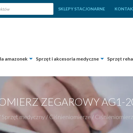
SKLEPY STACJONARNE
KONTAK
dla amazonek
Sprzęt i akcesoria medyczne
Sprzęt reha
IOMIERZ ZEGAROWY AG1-2
/
Sprzęt medyczny
/
Ciśnieniomierze
/
Ciśnieniomier