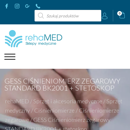
Wyszukiwarka
0
produktów
GESS CIŚNIENIOMIERZ ZEGAROWY
STANDARD BK2001 + STETOSKOP
rehaMED
/
Sprzęt i akcesoria medyczne
/
Sprzęt
medyczny
/
Ciśnieniomierze
/
Ciśnieniomierze
zegarowe
/
GESS Ciśnieniomierz zegarowy
STANDARD BK2001 + stetoskop