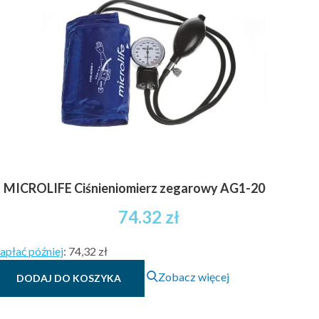
MICROLIFE Ciśnieniomierz zegarowy AG1-20
74.32
zł
apłać później
:
74,32 zł
Zobacz więcej
DODAJ DO KOSZYKA