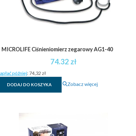
MICROLIFE Ciśnieniomierz zegarowy AG1-40
74.32
zł
apłać później
:
74,32 zł
Zobacz więcej
DODAJ DO KOSZYKA