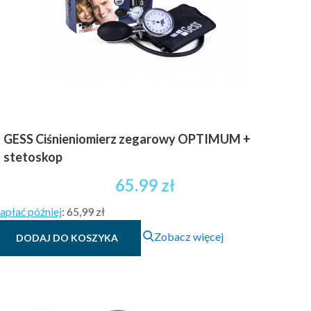
GESS Ciśnieniomierz zegarowy OPTIMUM +
stetoskop
65.99
zł
apłać później
:
65,99 zł
Zobacz więcej
DODAJ DO KOSZYKA