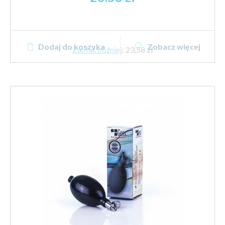
Dodaj do koszyka
Zobacz więcej
Zapłać później
:
23,58 zł