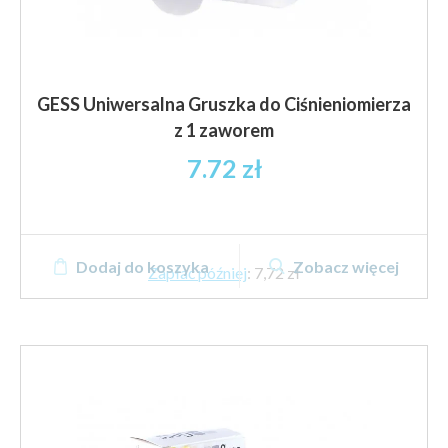
GESS Uniwersalna Gruszka do Ciśnieniomierza
z 1 zaworem
7.72
zł
Dodaj do koszyka
Zobacz więcej
Zapłać później
:
7,72 zł