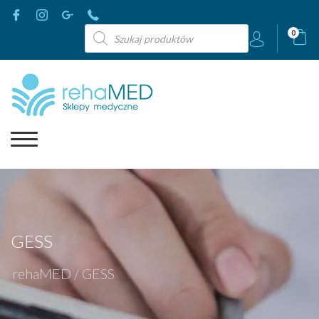
Wyszukiwarka
0
produktów
GESS
rehaMED
/
GESS