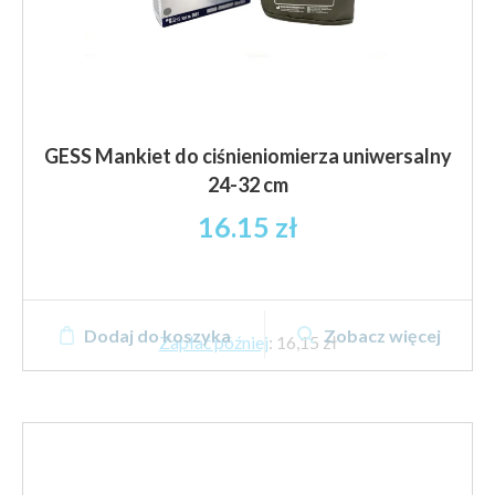
GESS Mankiet do ciśnieniomierza uniwersalny
24-32 cm
16.15
zł
Dodaj do koszyka
Zobacz więcej
Zapłać później
:
16,15 zł