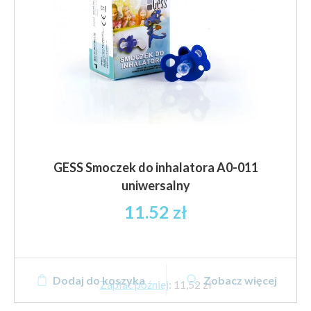
GESS Smoczek do inhalatora A0-011
uniwersalny
11.52
zł
Dodaj do koszyka
Zobacz więcej
Zapłać później
:
11,52 zł