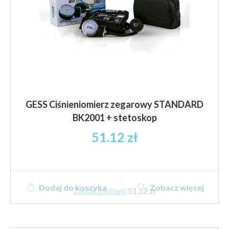
GESS Ciśnieniomierz zegarowy STANDARD
BK2001 + stetoskop
51.12
zł
Dodaj do koszyka
Zobacz więcej
Zapłać później
:
51,12 zł