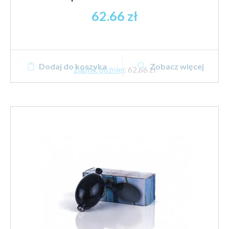
62.66
zł
Dodaj do koszyka
Zobacz więcej
Zapłać później
:
62,66 zł