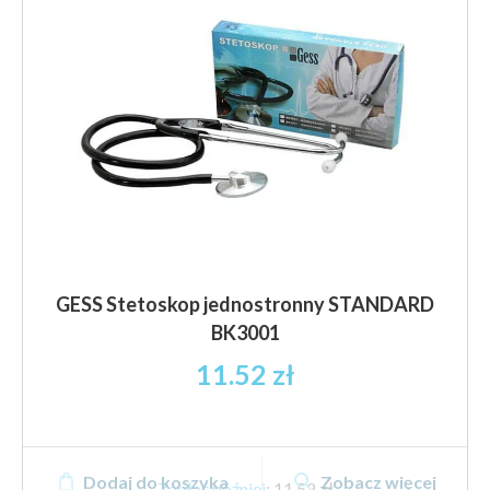
GESS Stetoskop jednostronny STANDARD
BK3001
11.52
zł
Dodaj do koszyka
Zobacz więcej
Zapłać później
:
11,52 zł