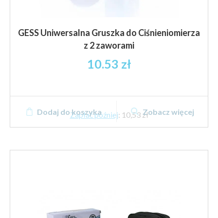
GESS Uniwersalna Gruszka do Ciśnieniomierza
z 2 zaworami
10.53
zł
Dodaj do koszyka
Zobacz więcej
Zapłać później
:
10,53 zł