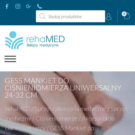
Wyszukiwarka
0
produktów
GESS MANKIET DO
CIŚNIENIOMIERZA UNIWERSALNY
24-32 CM
rehaMED
/
Sprzęt i akcesoria medyczne
/
Sprzęt
medyczny
/
Ciśnieniomierze
/
Akcesoria do
ciśnieniomierzy
/
GESS Mankiet do