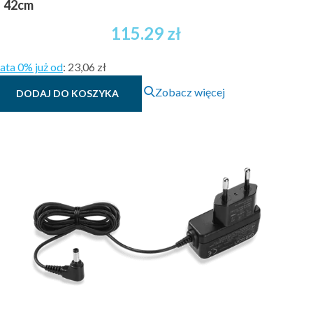
42cm
115.29
zł
ata 0% już od
:
23,06 zł
Zobacz więcej
DODAJ DO KOSZYKA