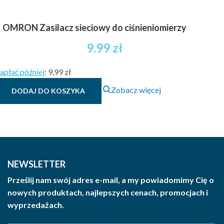
OMRON Zasilacz sieciowy do ciśnieniomierzy
9.99
zł
apłać później
:
9,99 zł
Zobacz więcej
DODAJ DO KOSZYKA
NEWSLETTER
Prześlij nam swój adres e-mail, a my powiadomimy Cię o
nowych produktach, najlepszych cenach, promocjach i
wyprzedażach.