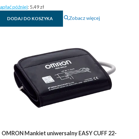
apłać później
:
5,49 zł
Zobacz więcej
DODAJ DO KOSZYKA
OMRON Mankiet uniwersalny EASY CUFF 22-