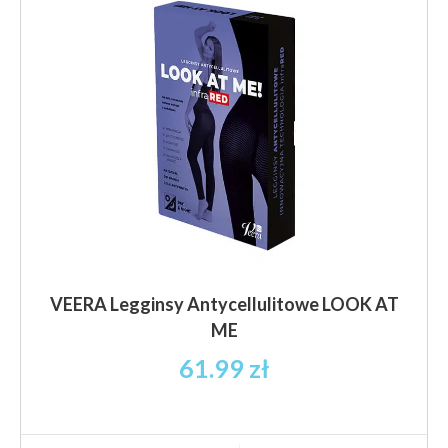
można
wybrać
na
stronie
produktu
VEERA Legginsy Antycellulitowe LOOK AT
ME
61.99
zł
Ten