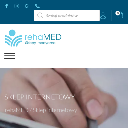
Wyszukiwarka
0
produktów
SKLEP INTERNETOWY
rehaMED
/
Sklep internetowy