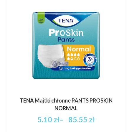
TENA Majtki chłonne PANTS PROSKIN
NORMAL
Zakres
5.10
zł
–
85.55
zł
cen: