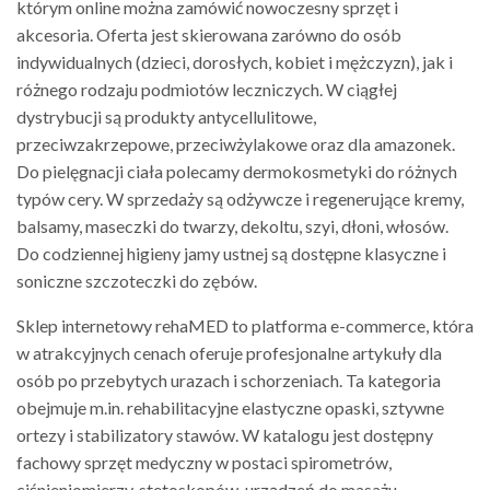
którym online można zamówić nowoczesny sprzęt i
akcesoria. Oferta jest skierowana zarówno do osób
indywidualnych (dzieci, dorosłych, kobiet i mężczyzn), jak i
różnego rodzaju podmiotów leczniczych. W ciągłej
dystrybucji są produkty antycellulitowe,
przeciwzakrzepowe, przeciwżylakowe oraz dla amazonek.
Do pielęgnacji ciała polecamy dermokosmetyki do różnych
typów cery. W sprzedaży są odżywcze i regenerujące kremy,
balsamy, maseczki do twarzy, dekoltu, szyi, dłoni, włosów.
Do codziennej higieny jamy ustnej są dostępne klasyczne i
soniczne szczoteczki do zębów.
Sklep internetowy rehaMED to platforma e-commerce, która
w atrakcyjnych cenach oferuje profesjonalne artykuły dla
osób po przebytych urazach i schorzeniach. Ta kategoria
obejmuje m.in. rehabilitacyjne elastyczne opaski, sztywne
ortezy i stabilizatory stawów. W katalogu jest dostępny
fachowy sprzęt medyczny w postaci spirometrów,
ciśnieniomierzy, stetoskopów, urządzeń do masażu,