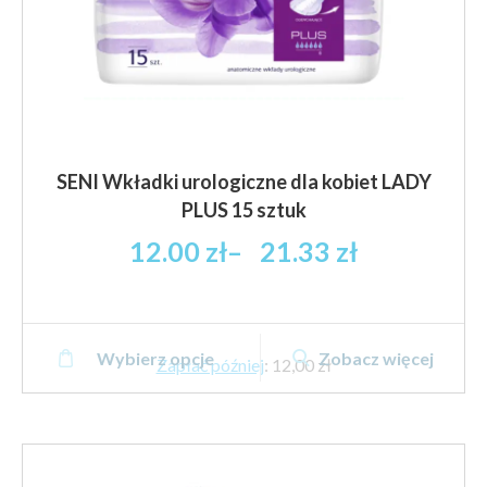
SENI Wkładki urologiczne dla kobiet LADY
PLUS 15 sztuk
Zakres
12.00
zł
–
21.33
zł
cen:
od
12.00 zł
Ten
brutto
Wybierz opcje
Zobacz więcej
produkt
Zapłać później
:
12,00 zł
do
ma
21.33 zł
wiele
brutto
wariantów.
Opcje