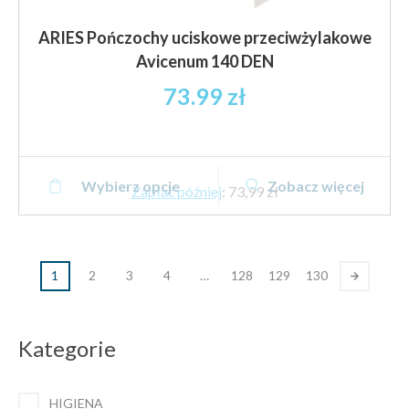
ARIES Pończochy uciskowe przeciwżylakowe
Avicenum 140 DEN
73.99
zł
Ten
Wybierz opcje
Zobacz więcej
produkt
Zapłać później
:
73,99 zł
ma
wiele
wariantów.
1
2
3
4
…
128
129
130
Opcje
można
wybrać
Kategorie
na
stronie
produktu
HIGIENA