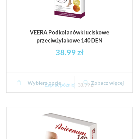
VEERA Podkolanówki uciskowe
przeciwżylakowe 140 DEN
38.99
zł
Ten
Wybierz opcje
Zobacz więcej
produkt
Zapłać później
:
38,99 zł
ma
wiele
wariantów.
Opcje
można
wybrać
na