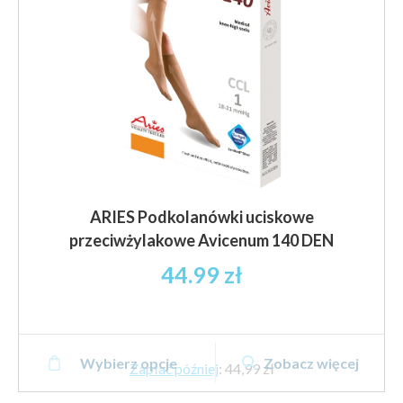
stronie
produktu
ARIES Podkolanówki uciskowe
przeciwżylakowe Avicenum 140 DEN
44.99
zł
Ten
Wybierz opcje
Zobacz więcej
produkt
Zapłać później
:
44,99 zł
ma