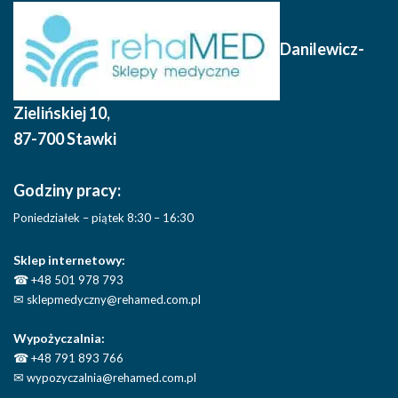
Danilewicz-
Zielińskiej 10
,
87-700 Stawki
Godziny pracy:
Poniedziałek – piątek 8:30 – 16:30
Sklep internetowy:
☎
+48 501 978 793
✉
sklepmedyczny@rehamed.com.pl
Wypożyczalnia:
☎
+48 791 893 766
✉
wypozyczalnia@rehamed.com.pl