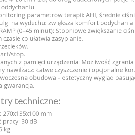
 oddychaniu.
nitoring parametrów terapii: AHI, średnie ciśnie
 ulgi na wydechu: zwiększa komfort oddychania
 RAMP (0–45 minut): Stopniowe zwiększanie ciś
czasie co ułatwia zasypianie.
rzecieków.
art/stop.
anych z pamięci urządzenia: Możliwość zgrania
y nawilżacz: Łatwe czyszczenie i opcjonalne kor
owoczesna obudowa – estetyczny wygląd pasujący
ia gwarancja.
try techniczne:
: 270x135x100 mm
 pracy: 30 dB
6 kg