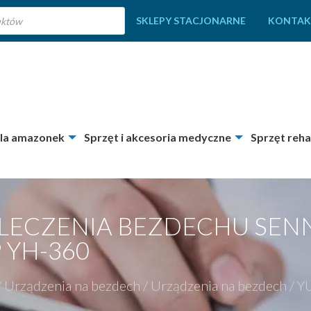
SKLEPY STACJONARNE
KONTAK
dla amazonek
Sprzęt i akcesoria medyczne
Sprzęt reha
 LECZENIA BEZDECHU SEN
 YH-360
/
Urządzenia na bezdech
/
Urządzenia na bezdech
/
YU