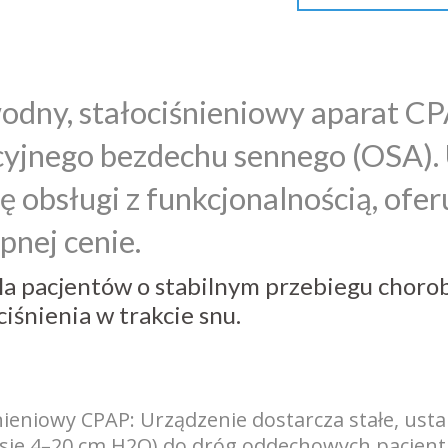
dny, stałociśnieniowy aparat CP
yjnego bezdechu sennego (OSA). 
ę obsługi z funkcjonalnością, ofe
pnej cenie.
dla pacjentów o stabilnym przebiegu chor
ciśnienia w trakcie snu.
nieniowy CPAP: Urządzenie dostarcza stałe, usta
sie 4–20 cm H2O) do dróg oddechowych pacjenta