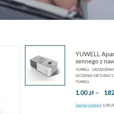
YUWELL Apara
sennego z na
YUWELL
URZĄDZENIA
LECZENIA OBTURACY
YUWELL
1.00
zł
–
18
Zapłać później
:
1,00 z