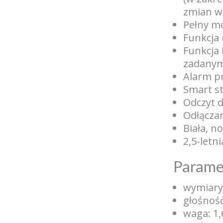
zmian w
Pełny mo
Funkcja
Funkcja
zadanym 
Alarm p
Smart st
Odczyt d
Odłączan
Biała, n
2,5-letn
Parame
wymiary
głośność
waga: 1,