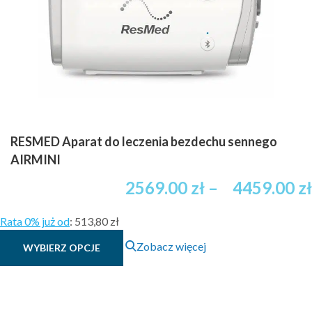
RESMED Aparat do leczenia bezdechu sennego
AIRMINI
2569.00
zł
–
4459.00
zł
Rata 0% już od
:
513,80 zł
Ten
Zobacz więcej
WYBIERZ OPCJE
produkt
ma
wiele
wariantów.