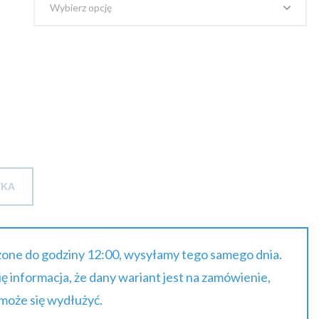
1.00 zł
brutto
do
1823.80 zł
brutto
YKA
one do godziny 12:00, wysyłamy tego samego dnia.
się informacja, że dany wariant jest na zamówienie,
 może się wydłużyć.