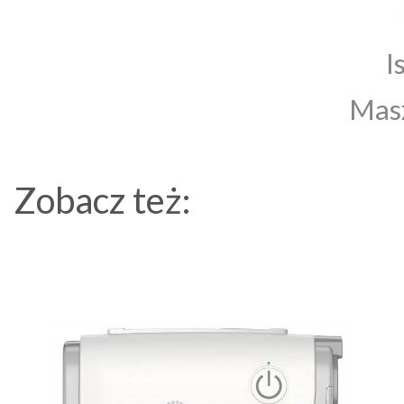
I
Masz
Zobacz też: