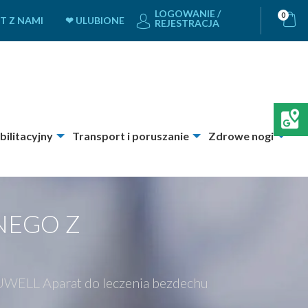
LOGOWANIE /
0
T Z NAMI
❤ ULUBIONE
REJESTRACJA
bilitacyjny
Transport i poruszanie
Zdrowe nogi
NEGO Z
WELL Aparat do leczenia bezdechu