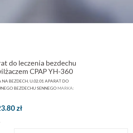
t do leczenia bezdechu
wilżaczem CPAP YH-360
 NA BEZDECH
,
U.02.01 APARAT DO
JNEGO BEZDECHU SENNEGO
MARKA:
Zakres
23.80
zł
cen:
ł
od