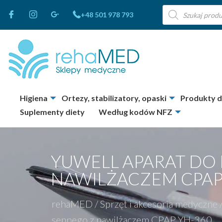
Wyszukiwarka
+48 501 978 793
produktów
Higiena
Ortezy, stabilizatory, opaski
Produkty 
Suplementy diety
Według kodów NFZ
YUWELL APARAT DO
NAWILŻACZEM CPAP
rehaMED
/
Sprzęt i akcesoria medyczne
sennego z nawilżaczem CPAP YH-360