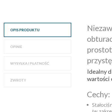
Niezawo
OPIS PRODUKTU
obturac
OPINIE
prostot
przystę
WYSYŁKA I PŁATNOŚĆ
Idealny 
wartości 
ZWROTY
Cechy:
Stałociś
(w zakre