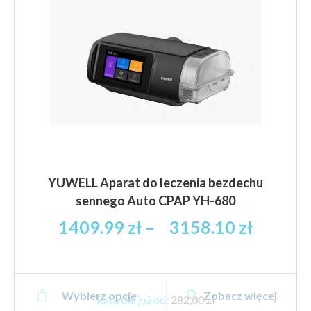
na
stronie
produktu
YUWELL Aparat do leczenia bezdechu
sennego Auto CPAP YH-680
Zakres
1409.99
zł
–
3158.10
zł
cen:
od
1409.99
Ten
brutto
Wybierz opcje
Zobacz więcej
produkt
Rata 0% już od
:
282,00 zł