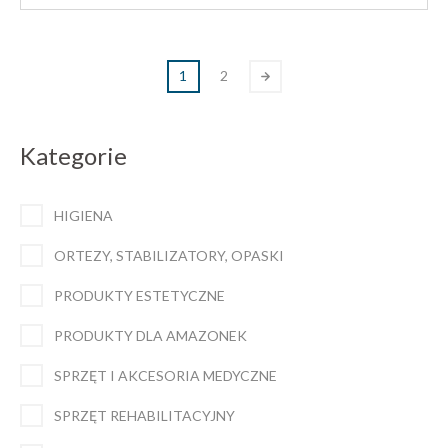
do
ma
3158.10
wiele
brutto
wariantów.
1
2
Opcje
można
wybrać
Kategorie
na
stronie
produktu
HIGIENA
ORTEZY, STABILIZATORY, OPASKI
PRODUKTY ESTETYCZNE
PRODUKTY DLA AMAZONEK
SPRZĘT I AKCESORIA MEDYCZNE
SPRZĘT REHABILITACYJNY