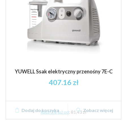
YUWELL Ssak elektryczny przenośny 7E-C
407.16
zł
Dodaj do koszyka
Zobacz więcej
Rata 0% już od
:
81,43 zł