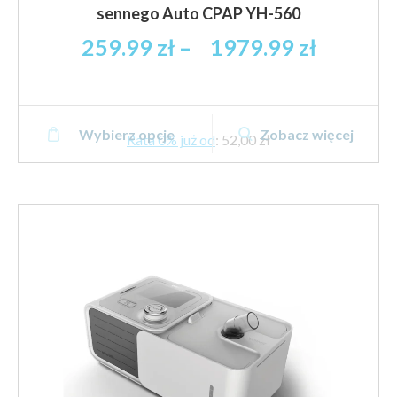
sennego Auto CPAP YH-560
Zakres
259.99
zł
–
1979.99
zł
cen:
od
259.99 
Ten
brutto
Wybierz opcje
Zobacz więcej
produkt
Rata 0% już od
:
52,00 zł
do
ma
1979.99
wiele
brutto
wariantów.
Opcje
można
wybrać
na
stronie
produktu