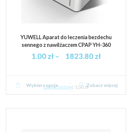
YUWELL Aparat do leczenia bezdechu
sennego z nawilżaczem CPAP YH-360
Zakres
1.00
zł
–
1823.80
zł
cen:
od
1.00 zł
Ten
brutto
Wybierz opcje
Zobacz więcej
produkt
Zapłać później
:
1,00 zł
do
ma
1823.80 
wiele
brutto
wariantów.
Opcje
można
wybrać