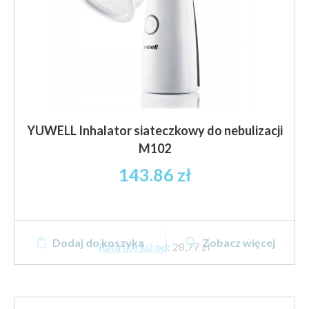
YUWELL Inhalator siateczkowy do nebulizacji
M102
143.86
zł
Dodaj do koszyka
Zobacz więcej
Rata 0% już od
:
28,77 zł