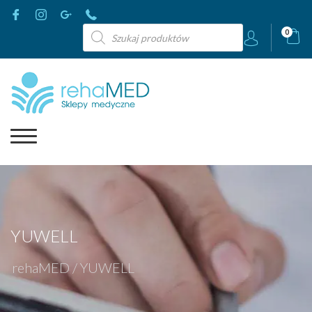
Wyszukiwarka
0
produktów
YUWELL
rehaMED
/
YUWELL