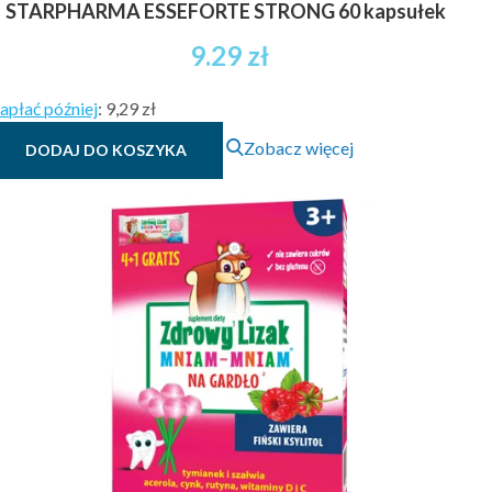
STARPHARMA ESSEFORTE STRONG 60 kapsułek
9.29
zł
apłać później
:
9,29 zł
Zobacz więcej
DODAJ DO KOSZYKA