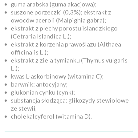
guma arabska (guma akacjowa);
suszone porzeczki (0,3%); ekstrakt z
owoców aceroli (Malpighia gabra);
ekstrakt z plechy porostu islandzkiego
(Cetraria Islandica L.);
ekstrakt z korzenia prawoślazu (Althaea
officinalis L.);
ekstrakt z ziela tymianku (Thymus vulgaris
L.);
kwas L-askorbinowy (witamina C);
barwnik: antocyjany;
glukonian cynku (cynk);
substancja słodząca: glikozydy stewiolowe
ze stewii,
cholekalcyferol (witamina D).