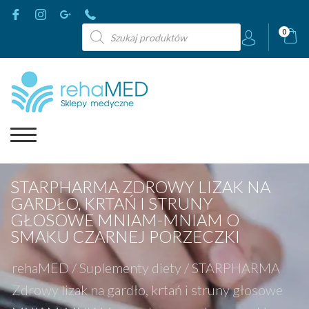
Wyszukiwarka
0
produktów
STARPHARMA ZDROWY LIZAK NA
GARDŁO, KRTAŃ I STRUNY
GŁOSOWE MNIAM-MNIAM O
SMAKU CZARNEJ PORZECZKI
rehaMED
/
Suplementy diety
/
STARPHARMA
Zdrowy lizak na gardło, krtań i struny głosowe