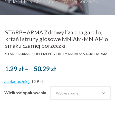
MNIAM-MNIAM o smaku czarnej porzeczki
STARPHARMA Zdrowy lizak na gardło,
krtań i struny głosowe MNIAM-MNIAM o
smaku czarnej porzeczki
STARPHARMA
SUPLEMENTY DIETY
MARKA:
STARPHARMA
Zakres
1.29
zł
–
50.29
zł
cen:
Zapłać później
:
1,29 zł
od
1.29 zł
Wielkość opakowania
brutto
do