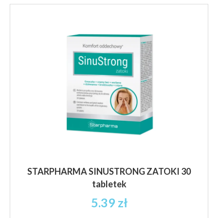
brutto
wariantów.
Opcje
można
wybrać
na
stronie
produktu
STARPHARMA SINUSTRONG ZATOKI 30
tabletek
5.39
zł