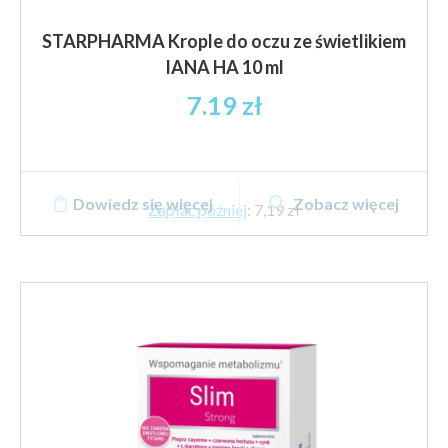
STARPHARMA Krople do oczu ze świetlikiem
IANA HA 10 ml
7.19
zł
Dowiedz się więcej
Zobacz więcej
Zapłać później
:
7,19 zł