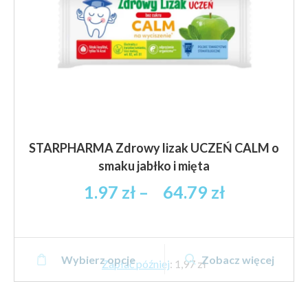
produktu
STARPHARMA Zdrowy lizak UCZEŃ CALM o
smaku jabłko i mięta
Zakres
1.97
zł
–
64.79
zł
cen:
od
1.97 zł
Ten
brutto
Wybierz opcje
Zobacz więcej
produkt
Zapłać później
:
1,97 zł
do
ma
64.79 zł
wiele