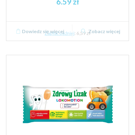
6.59
zł
Dowiedz się więcej
Zobacz więcej
Zapłać później
:
6,59 zł