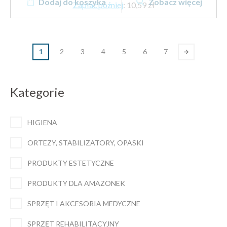
Dodaj do koszyka
Zobacz więcej
Zapłać później
:
10,59 zł
1
2
3
4
5
6
7
Kategorie
HIGIENA
ORTEZY, STABILIZATORY, OPASKI
PRODUKTY ESTETYCZNE
PRODUKTY DLA AMAZONEK
SPRZĘT I AKCESORIA MEDYCZNE
SPRZĘT REHABILITACYJNY