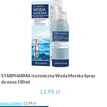
STARPHARMA Izotoniczna Woda Morska Spray
do nosa 100 ml
12.99
zł
apłać później
:
12,99 zł