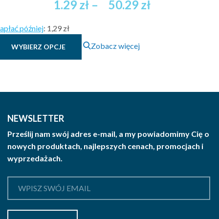
Zakres
1.29
zł
–
50.29
zł
cen:
apłać później
:
1,29 zł
od
Ten
Zobacz więcej
WYBIERZ OPCJE
1.29 zł
produkt
brutto
ma
wiele
do
wariantów.
50.29 zł
Opcje
brutto
można
NEWSLETTER
wybrać
Prześlij nam swój adres e-mail, a my powiadomimy Cię o
na
nowych produktach, najlepszych cenach, promocjach i
stronie
wyprzedażach.
produktu