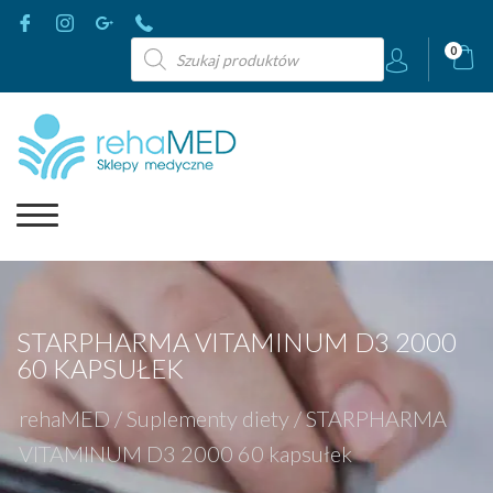
Wyszukiwarka
0
produktów
STARPHARMA VITAMINUM D3 2000
60 KAPSUŁEK
rehaMED
/
Suplementy diety
/
STARPHARMA
VITAMINUM D3 2000 60 kapsułek