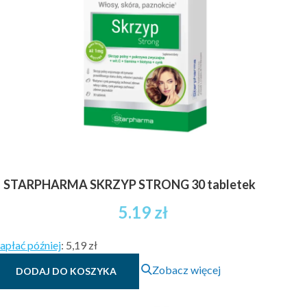
STARPHARMA SKRZYP STRONG 30 tabletek
5.19
zł
apłać później
:
5,19 zł
Zobacz więcej
DODAJ DO KOSZYKA