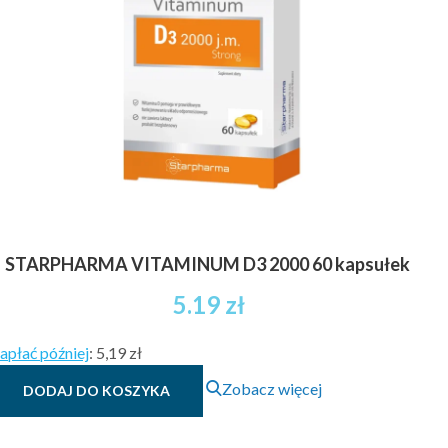
Opcje
brutto
można
wybrać
na
stronie
produktu
STARPHARMA VITAMINUM D3 2000 60 kapsułek
5.19
zł
apłać później
:
5,19 zł
Zobacz więcej
DODAJ DO KOSZYKA