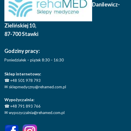
Danilewicz-
Zielińskiej 10
,
87-700 Stawki
Godziny pracy:
Poniedziałek – piątek 8:30 – 16:30
Sklep internetowy:
☎
+48 501 978 793
✉
sklepmedyczny@rehamed.com.pl
Wypożyczalnia:
☎
+48 791 893 766
✉
wypozyczalnia@rehamed.com.pl