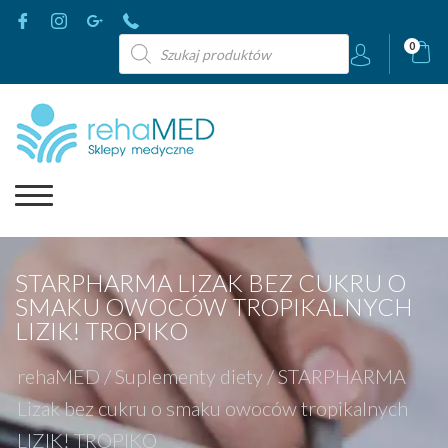
Wyszukiwarka
0
produktów
STARPHARMA LIZAK BEZ CUKRU O
SMAKU OWOCÓW TROPIKALNYCH
LIZIK! TROPIKO
rehaMED
/
Suplementy diety
/
STARPHARMA
Lizak bez cukru o smaku owoców tropikalnych
LIZIK! TROPIKO