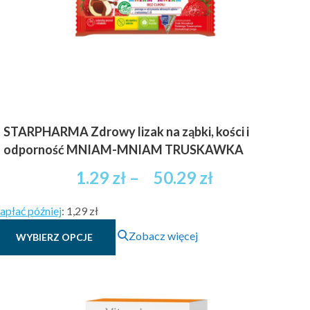
STARPHARMA Zdrowy lizak na ząbki, kości i
odporność MNIAM-MNIAM TRUSKAWKA
Zakres
1.29
zł
–
50.29
zł
cen:
apłać później
:
1,29 zł
od
Ten
Zobacz więcej
WYBIERZ OPCJE
1.29 zł
produkt
brutto
ma
wiele
do
wariantów.
50.29 zł