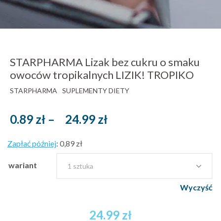
STARPHARMA Lizak bez cukru o smaku
owoców tropikalnych LIZIK! TROPIKO
STARPHARMA
SUPLEMENTY DIETY
Zakres
0.89
zł
–
24.99
zł
cen:
Zapłać później
:
0,89 zł
od
0.89 zł
wariant
brutto
Wyczyść
do
24.99 zł
24.99
zł