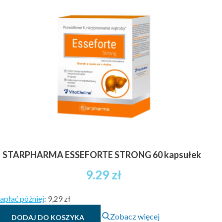
STARPHARMA ESSEFORTE STRONG 60 kapsułek
9.29
zł
apłać później
:
9,29 zł
Zobacz więcej
DODAJ DO KOSZYKA